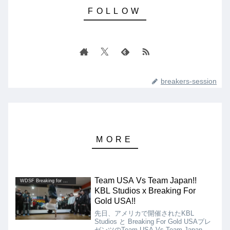
breakers-session
Team USA Vs Team Japan!!
WDSF Breaking for Gold
KBL Studios x Breaking For
Gold USA!!
先日、アメリカで開催されたKBL
Studios と Breaking For Gold USAプレ
ゼンツのTeam USA Vs Team Japanの