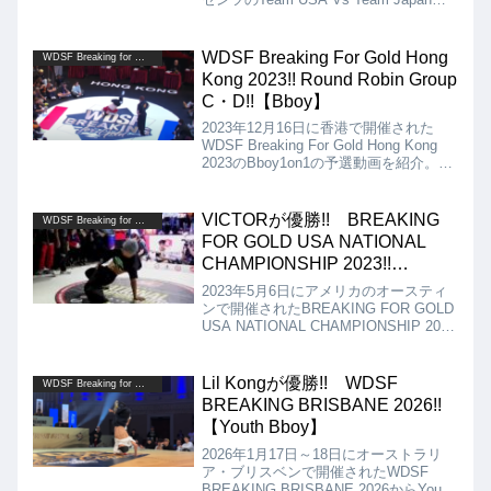
エキシビジョンバトルの動画を紹介しま
す!! エキシビジョンなので勝敗はつい
ていませんが、あなたがジャッジならど
WDSF Breaking For Gold Hong
WDSF Breaking for Gold
ちらに挙げてたでしょうか？
Kong 2023!! Round Robin Group
C・D!!【Bboy】
2023年12月16日に香港で開催された
WDSF Breaking For Gold Hong Kong
2023のBboy1on1の予選動画を紹介。
Group Cは、Cis、Issin、Mass、
Sheku。Group Dは、Khalil、Xak、
Quake、Raptor。
VICTORが優勝!! BREAKING
WDSF Breaking for Gold
FOR GOLD USA NATIONAL
CHAMPIONSHIP 2023!!
【Bboy】
2023年5月6日にアメリカのオースティ
ンで開催されたBREAKING FOR GOLD
USA NATIONAL CHAMPIONSHIP 2023
からBboyの動画を紹介。決勝は
MORRIS vs VICTORとなりましたが、
VICTORの勝利となりました!!
Lil Kongが優勝!! WDSF
WDSF Breaking for Gold
BREAKING BRISBANE 2026!!
【Youth Bboy】
2026年1月17日～18日にオーストラリ
ア・ブリスベンで開催されたWDSF
BREAKING BRISBANE 2026からYouth