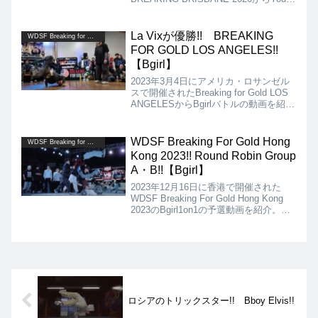
Bboyの動画を紹介します。決勝は、
Holy Rain VS Lil Kongとなりましたが、
結果は、Lil Kongが優勝となりました!!
La Vixが優勝!! BREAKING
WDSF Breaking for Gold
FOR GOLD LOS ANGELES!!
【Bgirl】
2023年3月4日にアメリカ・ロサンゼル
スで開催されたBreaking for Gold LOS
ANGELESからBgirlバトルの動画を紹
介。決勝は、La Vix vs Pebblz Luvの対
決で、お互い譲らないバチバチのバトル
でした!!
WDSF Breaking For Gold Hong
WDSF Breaking for Gold
Kong 2023!! Round Robin Group
A・B!!【Bgirl】
2023年12月16日に香港で開催された
WDSF Breaking For Gold Hong Kong
2023のBgirl1on1の予選動画を紹介。
Group Aは、Starry、Syssy、
Vanessa、Pep-C。Group Bは、
Emma、Yuina、Paulina、Stefani。
ロシアのトリックスター!! Bboy Elvis!!