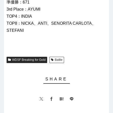
準優勝：671
3rd Place：AYUMI
TOP4：INDIA
TOP8：NICKA、ANTI、SENORITA CARLOTA、
STEFANI
WDSF Breaking for Gold
Battle