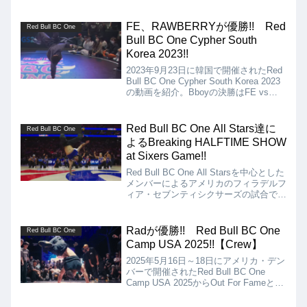
輝いたMennoが手掛けるコンセプトバト
ルの動画を紹介します!! バトルをする
のは、Red Bull BC One All StarsのPhil
FE、RAWBERRYが優勝!! Red
Red Bull BC One
WizardとLee!!
Bull BC One Cypher South
Korea 2023!!
2023年9月23日に韓国で開催されたRed
Bull BC One Cypher South Korea 2023
の動画を紹介。Bboyの決勝はFE vs
MILLIE、Bgirlの決勝はHOLIC vs
RAWBERRYとなりました!!
Red Bull BC One All Stars達に
Red Bull BC One
よるBreaking HALFTIME SHOW
at Sixers Game!!
Red Bull BC One All Starsを中心とした
メンバーによるアメリカの‪フィラデルフ
ィア・セブンティシクサーズの試合での
HALFTIME SHOWの動画を紹介しま
す!! 世界トップレベルのBboy、Bgirl達
がNBAの会場を大いに盛り上げてくれ
Radが優勝!! Red Bull BC One
Red Bull BC One
ました!!
Camp USA 2025!!【Crew】
2025年5月16日～18日にアメリカ・デン
バーで開催されたRed Bull BC One
Camp USA 2025からOut For Fameとい
うCrewバトルの動画を紹介します。決
勝は、808 breakers vs Radとなりまし