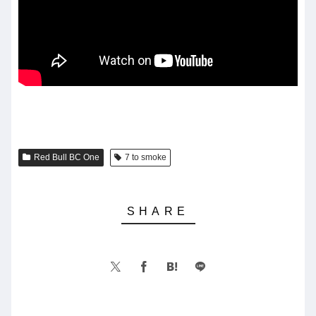
Red Bull BC One
7 to smoke