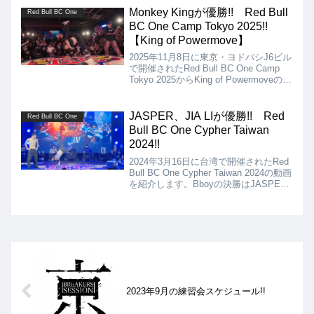
たが、結果はRadの優勝となりました!!
Monkey Kingが優勝!! Red Bull
Red Bull BC One
BC One Camp Tokyo 2025!!
【King of Powermove】
2025年11月8日に東京・ヨドバシJ6ビル
で開催されたRed Bull BC One Camp
Tokyo 2025からKing of Powermoveの動
画を紹介します。世界中から集まったパ
ワームーバー達から選りすぐられた8人
による対決の結果、優勝はMonkey king
JASPER、JIA LIが優勝!! Red
Red Bull BC One
となりました!!
Bull BC One Cypher Taiwan
2024!!
2024年3月16日に台湾で開催されたRed
Bull BC One Cypher Taiwan 2024の動画
を紹介します。Bboyの決勝はJASPER
VS IRONCHAIR、Bgirlの決勝はJIA LI
V.S. STITCHとなりましたが、結果は、
JASPER、JIA LIの優勝となりました!!
2023年9月の練習会スケジュール!!