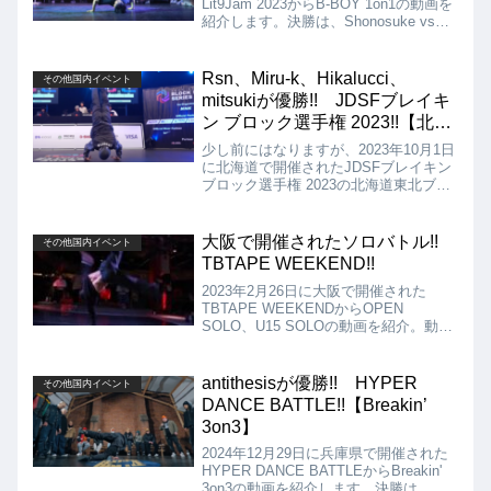
Lit9Jam 2023からB-BOY 1on1の動画を
紹介します。決勝は、Shonosuke vs
ryo-spinとなりましたが、結果は、ryo-
spinの優勝となりました!!
Rsn、Miru-k、Hikalucci、
その他国内イベント
mitsukiが優勝!! JDSFブレイキ
ン ブロック選手権 2023!!【北海
道東北ブロック】
少し前にはなりますが、2023年10月1日
に北海道で開催されたJDSFブレイキン
ブロック選手権 2023の北海道東北ブロ
ックの動画を紹介。動画はOPEN
BBOY、OPEN BGIRL、JUNIOR
BBOY、JUNIOR BGIRLのSEMI FINAL
大阪で開催されたソロバトル!!
その他国内イベント
からの映像。
TBTAPE WEEKEND!!
2023年2月26日に大阪で開催された
TBTAPE WEEKENDからOPEN
SOLO、U15 SOLOの動画を紹介。動画
は、OPEN SOLO、U15 SOLOのTOP4
からの映像、JUDGE MOVE。
antithesisが優勝!! HYPER
その他国内イベント
DANCE BATTLE!!【Breakin’
3on3】
2024年12月29日に兵庫県で開催された
HYPER DANCE BATTLEからBreakin'
3on3の動画を紹介します。決勝は、赫