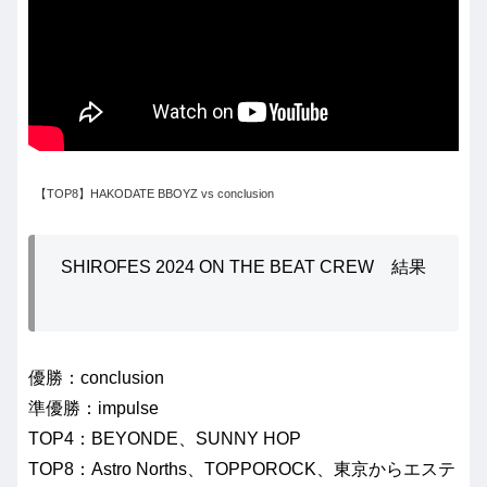
【TOP8】HAKODATE BBOYZ vs conclusion
SHIROFES 2024 ON THE BEAT CREW 結果
優勝：conclusion
準優勝：impulse
TOP4：BEYONDE、SUNNY HOP
TOP8：Astro Norths、TOPPOROCK、東京からエステ