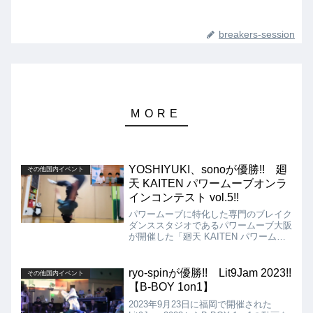
breakers-session
YOSHIYUKI、sonoが優勝!! 廻
その他国内イベント
天 KAITEN パワームーブオンラ
インコンテスト vol.5!!
パワームーブに特化した専門のブレイク
ダンススタジオであるパワームーブ大阪
が開催した「廻天 KAITEN パワームー
ブオンラインコンテスト vol.5」の動画
を紹介します。優勝はビギナーの部が
YOSHIYUKI、一般の部がsonoとなりま
ryo-spinが優勝!! Lit9Jam 2023!!
その他国内イベント
した!!
【B-BOY 1on1】
2023年9月23日に福岡で開催された