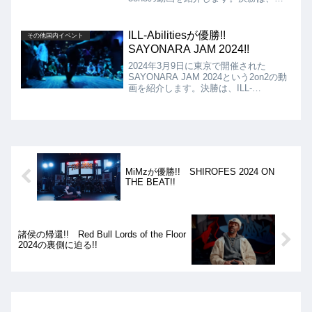
vs antithesisの対決となりましたが、結
果は2：3でantithesisの優勝となりまし
た!!
ILL-Abilitiesが優勝!!
その他国内イベント
SAYONARA JAM 2024!!
2024年3月9日に東京で開催された
SAYONARA JAM 2024という2on2の動
画を紹介します。決勝は、ILL-
Abilities（Samuka、Perninha） vs
TN8NG（Nori、Mokkori）となりました
が、結果は、ILL-Abilitiesが優勝となり
ました!!
MiMzが優勝!! SHIROFES 2024 ON
THE BEAT!!
諸侯の帰還!! Red Bull Lords of the Floor
2024の裏側に迫る!!