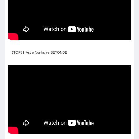
【TOP8】Astro Norths vs BEYONDE