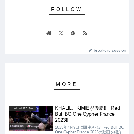
breakers-session
KHALIL、KIMIEが優勝!! Red
Red Bull BC One
Bull BC One Cypher France
2023!!
2023年7月9日に開催されたRed Bull BC
One Cypher France 2023の動画を紹介