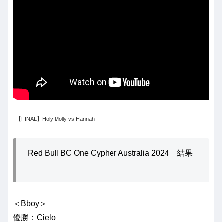
【FINAL】Holy Molly vs Hannah
Red Bull BC One Cypher Australia 2024 結果
＜Bboy＞
優勝：Cielo