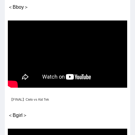
＜Bboy＞
【FINAL】Cielo vs Kid Tek
＜Bgirl＞