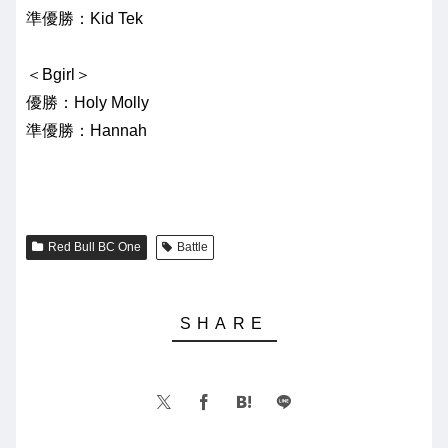
準優勝：Kid Tek
＜Bgirl＞
優勝：Holy Molly
準優勝：Hannah
Red Bull BC One
Battle