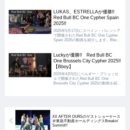
の決勝は、Broly Vs Shock、Bgirlの決勝
は、Genesis Vs Veroとなりましたが、
結果は、Broly、Genesisの優勝となりま
LUKAS、ESTRELLAが優勝!!
Red Bull BC One
した!!
Red Bull BC One Cypher Spain
2025!!
2025年5月17日にスペイン・バレンシア
で開催されたRed Bull BC One Cypher
Spain 2025の動画を紹介します。Bboy
の決勝は、GRAZY vs LUKAS、Bgirlの
決勝は、ESTRELLA vs ULTIMATE
MANUとなりましたが、結果は
Luckyが優勝!! Red Bull BC
Red Bull BC One
LUKAS、ESTRELLAの優勝となりまし
One Brussels City Cypher 2025!!
た!!
【Bboy】
2025年4月5日にベルギー・ブリュッセ
ルで開催されたRed Bull BC One
Brussels City Cypher 2025の動画を紹介
します。Bboyの決勝は、Lucky vs
Djibrilとなりましたが、結果はLuckyの
優勝となりました!!
XII AFTER OURSのゲストショーケース
＠東急不動産ホールディングスBreakin’
Summit!!