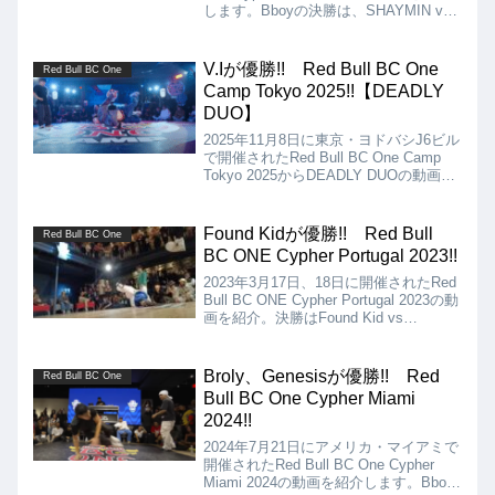
します。Bboyの決勝は、SHAYMIN vs.
KHALIL。若手らしくフレッシュで勢い
のあるムーブで攻めたSHAYMINに対
し...
V.Iが優勝!! Red Bull BC One
Red Bull BC One
Camp Tokyo 2025!!【DEADLY
DUO】
2025年11月8日に東京・ヨドバシJ6ビル
で開催されたRed Bull BC One Camp
Tokyo 2025からDEADLY DUOの動画を
紹介します。決勝は、V.I vs 8North
Gateとなりましたが、優勝はV.Iとな
り...
Found Kidが優勝!! Red Bull
Red Bull BC One
BC ONE Cypher Portugal 2023!!
2023年3月17日、18日に開催されたRed
Bull BC ONE Cypher Portugal 2023の動
画を紹介。決勝はFound Kid vs
Deeogo。どちらも独自の雰囲気と玄人
受けしそうなフローでした!!
Broly、Genesisが優勝!! Red
Red Bull BC One
Bull BC One Cypher Miami
2024!!
2024年7月21日にアメリカ・マイアミで
開催されたRed Bull BC One Cypher
Miami 2024の動画を紹介します。Bboy