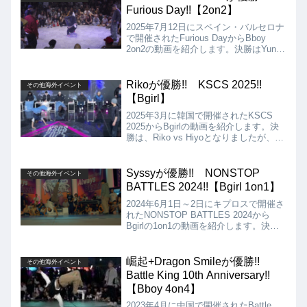
Furious Day!!【2on2】
2025年7月12日にスペイン・バルセロナ
で開催されたFurious DayからBboy
2on2の動画を紹介します。決勝はYung
& Fado vs Ruffneck Generationとなり
ましたが、結果はRuffneck Generation
が優勝となりました!!
Rikoが優勝!! KSCS 2025!!
その他海外イベント
【Bgirl】
2025年3月に韓国で開催されたKSCS
2025からBgirlの動画を紹介します。決
勝は、Riko vs Hiyoとなりましたが、結
果はRikoの優勝となりました!!
Syssyが優勝!! NONSTOP
その他海外イベント
BATTLES 2024!!【Bgirl 1on1】
2024年6月1日～2日にキプロスで開催さ
れたNONSTOP BATTLES 2024から
Bgirlの1on1の動画を紹介します。決勝
は、Syssy VS Ariとなりましたが、結
果はSyssyが優勝となりました!!
崛起+Dragon Smileが優勝!!
その他海外イベント
Battle King 10th Anniversary!!
【Bboy 4on4】
2023年4月に中国で開催されたBattle