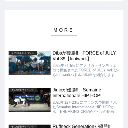
Dibsが優勝!! FORCE of JULY
その他海外イベント
Vol.3!!【footwork】
2025年7月5日にアメリカ・サンディエ
ゴで開催されたFORCE of JULY Vol.3か
らfootworkバトルの動画を紹介します。
決勝は、Dibs vs Ghostとなりました
が、結果はDibsが優勝となりました!!優
勝したDibs...
Jinjoが優勝!! Semaine
その他海外イベント
Internationale HIP HOP!!
2023年12月23日にフランスで開催され
たSemaine Internationale HIP HOPか
ら、BREAKING CREWバトルの動画を
紹介します。決勝は、Indigènes vs
Jinjoとなりましたが、優勝はJinjoとな
りました!!
Ruffneck Generationが優勝!!
その他海外イベント