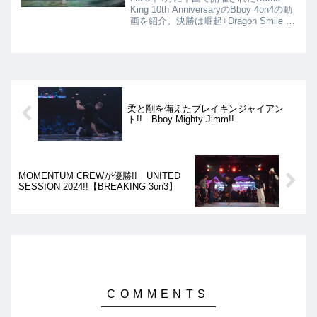
King 10th AnniversaryのBboy 4on4の動
画を紹介。決勝は崛起+Dragon Smile vs
STGC+Z Star。激闘の末、崛起+Dragon
Smileが優勝となりました!!
柔と剛を備えたブレイキンジャイアン
ト!! Bboy Mighty Jimm!!
MOMENTUM CREWが優勝!! UNITED
SESSION 2024!!【BREAKING 3on3】