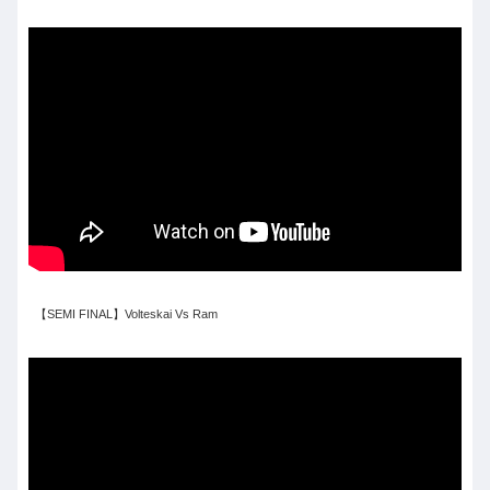
【SEMI FINAL】Volteskai Vs Ram