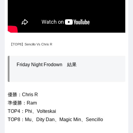
【TOP8】Sencillo Vs Chris R
Friday Night Frodown 結果
優勝：Chris R
準優勝：Ram
TOP4：Phi、Volteskai
TOP8：Mu、Dity Dan、Magic Min、Sencillo