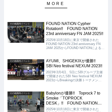
FOUND NATION Cypher
その他国内イベント
Rotation!! FOUND NATION
23rd anniversary FN JAM 2025!!
2025年10月18日に東京で開催された
FOUND NATION 23rd anniversary FN
JAM 2025からFOUND NATIONによる
Cypher Rotationの動画を紹介します。
もうあまり見かけることがなくなった歴
代のOB・OGメンバーまでもが、アニバ
AYUMI、SHIGEKIXが優勝!!
その他国内イベント
ーサリーを祝う形で参戦してくれていま
SBI Neo festival NEXUM 2023!!
す!!
2023年3月4日、5日にSBIグループ主催
で開催されたSBI Neo festival NEXUM
2023からBreakingの決勝トーナメント
の動画を紹介。決勝トーナメント出場者
は今の日本のブレイクシーンにおいても
トップを走る選手ばかりです!!
Babylonが優勝!! Toprock 7 to
その他国内イベント
Smoke「TOPROCK
DESK」!! FOUND NATION
23rd anniversary FN JAM 2025!!
2025年10月18日に東京で開催された