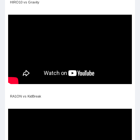
HIRO10 vs Gravity
RA1ON vs KidBreak