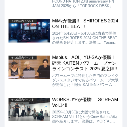
FOUND NATION 23rd anniversary FN
JAM 2025から「TOPROCK DESK」と
いうToprock 7 to Smokeの動画を紹介し
ます。Toprockの腕に覚えのある猛者達
が集まったバトルとなりましたが、結果
MiMzが優勝!! SHIROFES 2024
その他国内イベント
はBabylonの優勝となりました!!
ON THE BEAT!!
2024年6月28日～6月30日に青森で開催
されたSHIROFES 2024 ON THE BEAT
の動画を紹介します。決勝は、Yasmin
vs MiMzのBgirl対決となりましたが、結
果は、見事Yasminを破り、MiMzの優勝
となりました!!
Mebius、AOI、YU-SAが優勝!!
その他国内イベント
廻天 KAITEN パワームーブオン
ラインコンテスト 2025 夏之陣!!
パワームーブに特化した専門のブレイク
ダンススタジオであるパワームーブ大阪
が開催した「廻天 KAITEN パワームー
ブオンラインコンテスト 2025 夏之陣」
の動画を紹介します。優勝はビギナー部
門がYU-SA、U15部門がAOI、一般部門
WORKS J*Pが優勝!! SCREAM
その他国内イベント
がMebiusとなりました!!
Vol.14!!
2025年10月5日に大阪で開催された
SCREAM Vol.14というCrew Battleの動
画を紹介します。決勝は、MORTAL
COMBAT vs WORKS J*Pとなりました