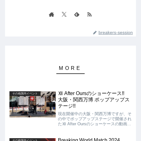
breakers-session
Ⅻ After Oursのショーケース!!
その他国内イベント
大阪・関西万博 ポップアップス
テージ!!
現在開催中の大阪・関西万博ですが、そ
の中でポップアップステージで開催され
たⅫ After Oursのショーケースの動画を
紹介します!! 万博会場で、世界レベル
Bboyのパフォーマンスを見れた人たち
は、一石二鳥でラッキーだったかもしれ
Breaking World Match 2024
その他国内イベント