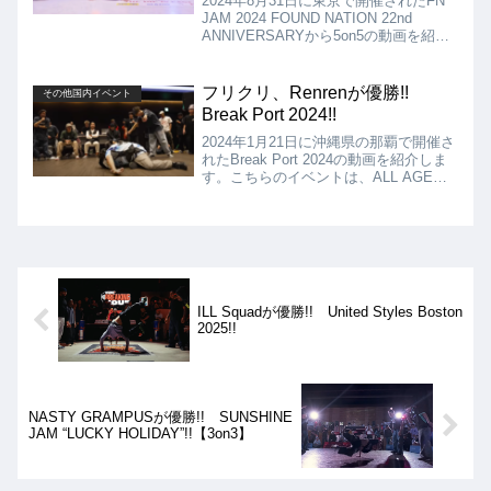
2024年8月31日に東京で開催されたFN
JAM 2024 FOUND NATION 22nd
ANNIVERSARYから5on5の動画を紹介
します。決勝は、九州男児 vs
BROTHER GREENとなりましたが、結
果は、九州男児が優勝となりました!!
フリクリ、Renrenが優勝!!
その他国内イベント
Break Port 2024!!
2024年1月21日に沖縄県の那覇で開催さ
れたBreak Port 2024の動画を紹介しま
す。こちらのイベントは、ALL AGE
2VS2、U-15 1VS1、EXHIBITIONとい
うコンテンツになっていました。
ILL Squadが優勝!! United Styles Boston
2025!!
NASTY GRAMPUSが優勝!! SUNSHINE
JAM “LUCKY HOLIDAY”!!【3on3】