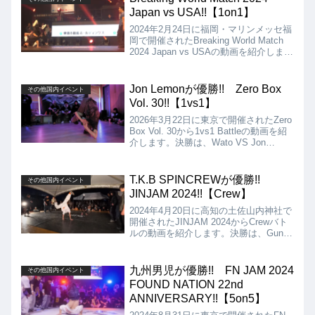
ませんね!!
Japan vs USA!!【1on1】
2024年2月24日に福岡・マリンメッセ福
岡で開催されたBreaking World Match
2024 Japan vs USAの動画を紹介しま
す。パリオリンピックまであと半年とな
りましたが、その前哨戦としてブレイキ
ン発祥国アメリカと、メダル獲得が大い
Jon Lemonが優勝!! Zero Box
その他国内イベント
に期待される強豪日本が激突しました!!
Vol. 30!!【1vs1】
2026年3月22日に東京で開催されたZero
Box Vol. 30から1vs1 Battleの動画を紹
介します。決勝は、Wato VS Jon
Lemonとなりましたが、結果はJon
Lemonの優勝となりました!!
T.K.B SPINCREWが優勝!!
その他国内イベント
JINJAM 2024!!【Crew】
2024年4月20日に高知の土佐山内神社で
開催されたJINJAM 2024からCrewバト
ルの動画を紹介します。決勝は、Gun
Smoke Breakers VS T.K.B SPINCREW
となりましたが、結果はT.K.B
SPINCREWが優勝となりました!!
九州男児が優勝!! FN JAM 2024
その他国内イベント
FOUND NATION 22nd
ANNIVERSARY!!【5on5】