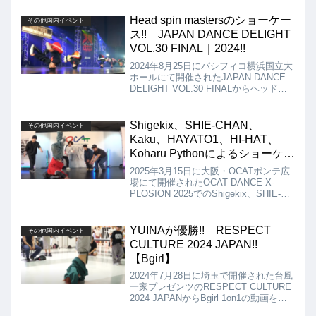
Head spin mastersのショーケー
その他国内イベント
ス!! JAPAN DANCE DELIGHT
VOL.30 FINAL｜2024!!
2024年8月25日にパシフィコ横浜国立大
ホールにて開催されたJAPAN DANCE
DELIGHT VOL.30 FINALからヘッドス
ピンのみで構成されたショーケースでの
勝負という前人未踏の戦いに挑んだ
Head spin mastersの動画を紹介しま
Shigekix、SHIE-CHAN、
その他国内イベント
す。1つの技にこだわって、突き詰めて
Kaku、HAYATO1、HI-HAT、
いる姿は、本当にカッコいいですね!!
Koharu Pythonによるショーケー
ス!! OCAT DANCE X-
2025年3月15日に大阪・OCATポンテ広
PLOSION 2025!!
場にて開催されたOCAT DANCE X-
PLOSION 2025でのShigekix、SHIE-
CHAN、Kaku、HAYATO1、HI-HAT、
Koharu Pythonによるショーケースの動
画を紹介します!!
YUINAが優勝!! RESPECT
その他国内イベント
CULTURE 2024 JAPAN!!
【Bgirl】
2024年7月28日に埼玉で開催された台風
一家プレゼンツのRESPECT CULTURE
2024 JAPANからBgirl 1on1の動画を紹
介します。決勝は、mitsuki vs YUINAと