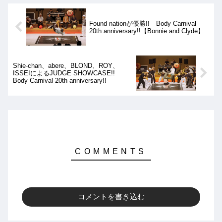
Found nationが優勝!! Body Carnival
20th anniversary!!【Bonnie and Clyde】
Shie-chan、abere、BLOND、ROY、
ISSEIによるJUDGE SHOWCASE!!
Body Carnival 20th anniversary!!
コメントを書き込む