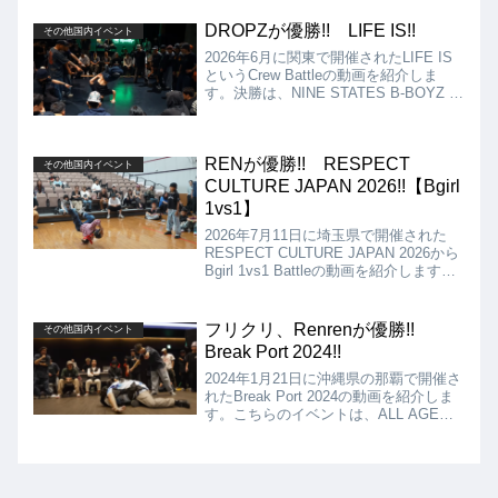
なりましたが、結果はYUINAが優勝と
なりました!!
DROPZが優勝!! LIFE IS!!
その他国内イベント
2026年6月に関東で開催されたLIFE IS
というCrew Battleの動画を紹介しま
す。決勝は、NINE STATES B-BOYZ vs
DROPZとなりましたが、結果はDROPZ
の優勝となりました!!
RENが優勝!! RESPECT
その他国内イベント
CULTURE JAPAN 2026!!【Bgirl
1vs1】
2026年7月11日に埼玉県で開催された
RESPECT CULTURE JAPAN 2026から
Bgirl 1vs1 Battleの動画を紹介します。
決勝は、REN VS ENAとなりました
が、結果はRENの優勝となりました!!
フリクリ、Renrenが優勝!!
その他国内イベント
Break Port 2024!!
2024年1月21日に沖縄県の那覇で開催さ
れたBreak Port 2024の動画を紹介しま
す。こちらのイベントは、ALL AGE
2VS2、U-15 1VS1、EXHIBITIONとい
うコンテンツになっていました。