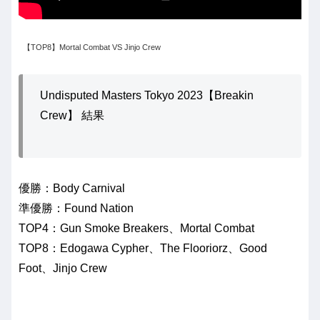
【TOP8】Mortal Combat VS Jinjo Crew
Undisputed Masters Tokyo 2023【Breakin
Crew】 結果
優勝：Body Carnival
準優勝：Found Nation
TOP4：Gun Smoke Breakers、Mortal Combat
TOP8：Edogawa Cypher、The Flooriorz、Good
Foot、Jinjo Crew