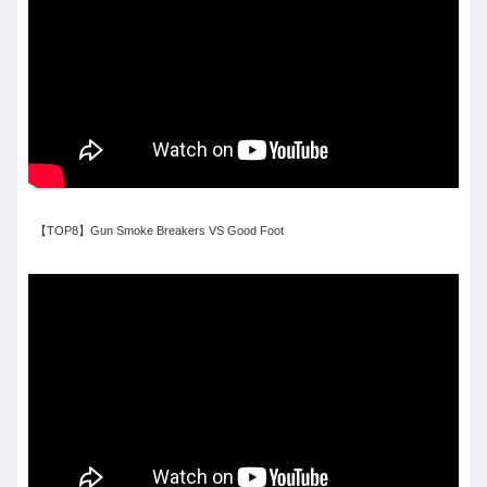
【TOP8】Gun Smoke Breakers VS Good Foot