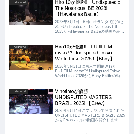
なりました!!
Hiro 10が優勝!! Undisputed x
Undisputed
The Notorious IBE 2023!!
【Havaianas Battle】
2023年8月4日～6日にオランダで開催さ
れたUndisputed x The Notorious IBE
2023からHavaianas Battleの動画を紹
介。Havaianasのビーチサンダルを履い
て脱げてしまったら、たとえダンスの内
容が良くても負けのルールです!!
Hiro10が優勝!! FUJIFILM
Undisputed
instax™ Undisputed Tokyo
World Final 2026!!【Bboy】
2026年3月21日に東京で開催された
FUJIFILM instax™ Undisputed Tokyo
World Final 2026からBboy Battleの動画
を紹介します。決勝は、Phil Wizard vs
Hiro10となりましたが、結果はHiro10の
優勝となりました!!
Vinotintoが優勝!!
Undisputed
UNDISPUTED MASTERS
BRAZIL 2025!!【Crew】
2025年6月14日にブラジルで開催された
UNDISPUTED MASTERS BRAZIL 2025
からCrewバトルの動画を紹介します。
決勝は、Vinotinto vs Rock Ninjazとなり
ましたが、結果はVinotintoが優勝となり