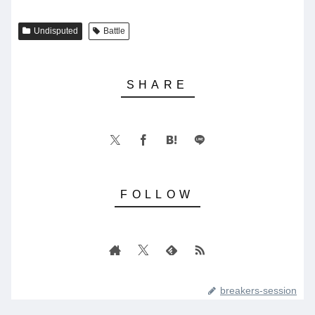
Undisputed
Battle
breakers-session