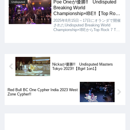
ました!!
Poe Oneが優勝!! Undisputed
Undisputed
Breaking World
Championship×IBE!!【Top Rock
7 TO SMOKE】
2025年8月15日～17日にオランダで開催
されたUndisputed Breaking World
Championship×IBEからTop Rock 7 TO
SMOKEの動画を紹介します。出場
Bboy、Bgirlは、Poe One、Twizzy、
Peaky Rock、Bahar、Myku Miku、
Kriman、Radj、Vinkの8名となりました
が、結果はPoe Oneの優勝となりまし
た!!
Nickaが優勝!! Undisputed Masters
Tokyo 2023!!【Bgirl 1on1】
Red Bull BC One Cypher India 2023 West
Zone Cypher!!