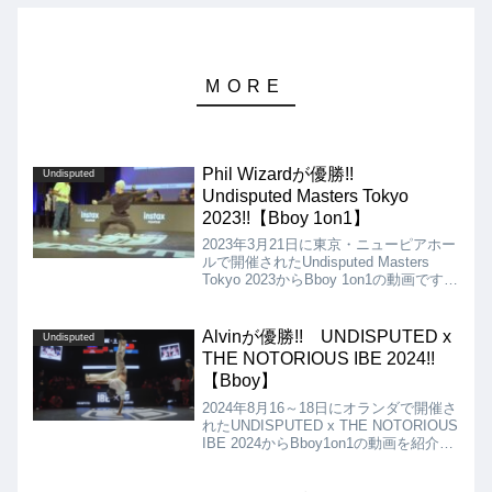
Phil Wizardが優勝!!
Undisputed
Undisputed Masters Tokyo
2023!!【Bboy 1on1】
2023年3月21日に東京・ニューピアホー
ルで開催されたUndisputed Masters
Tokyo 2023からBboy 1on1の動画です。
決勝は、Dany Dann VS Phil Wizardとい
う海外勢同士の対決となりました!!
Alvinが優勝!! UNDISPUTED x
Undisputed
THE NOTORIOUS IBE 2024!!
【Bboy】
2024年8月16～18日にオランダで開催さ
れたUNDISPUTED x THE NOTORIOUS
IBE 2024からBboy1on1の動画を紹介し
ます。決勝は、Alvin vs Quakeとなりま
したが、結果は、3：0でAlvinが優勝と