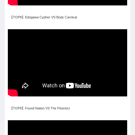
【TOP8】Edogawa Cypher VS Body Carnival
【TOP8】Found Nation VS The Flooriorz