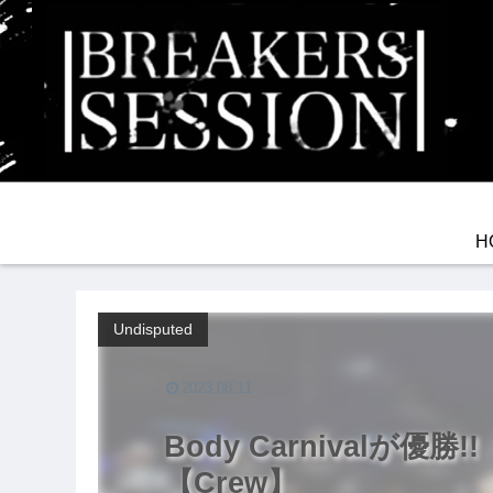
H
Undisputed
2023.08.11
Body Carnivalが優勝!! T
【Crew】