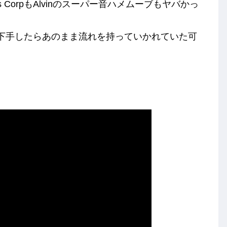
 CorpもAlvinのスーパー音ハメムーブもヤバかっ
なければ、下手したらあのまま流れを持っていかれていた可