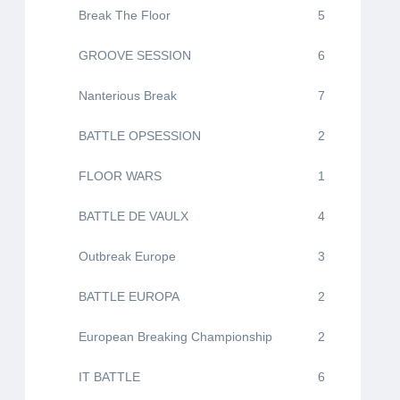
Break The Floor
5
GROOVE SESSION
6
Nanterious Break
7
BATTLE OPSESSION
2
FLOOR WARS
1
BATTLE DE VAULX
4
Outbreak Europe
3
BATTLE EUROPA
2
European Breaking Championship
2
IT BATTLE
6