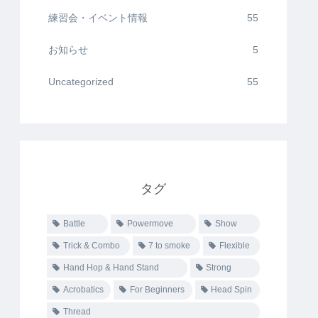
練習会・イベント情報
55
お知らせ
5
Uncategorized
55
タグ
Battle
Powermove
Show
Trick & Combo
7 to smoke
Flexible
Hand Hop & Hand Stand
Strong
Acrobatics
For Beginners
Head Spin
Thread