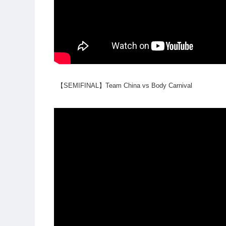
【SEMIFINAL】Team China vs Body Carnival