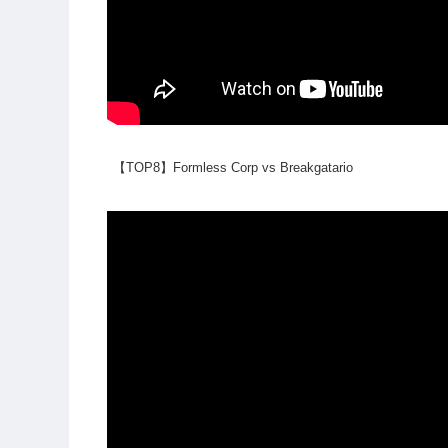
【TOP8】Formless Corp vs Breakgatario