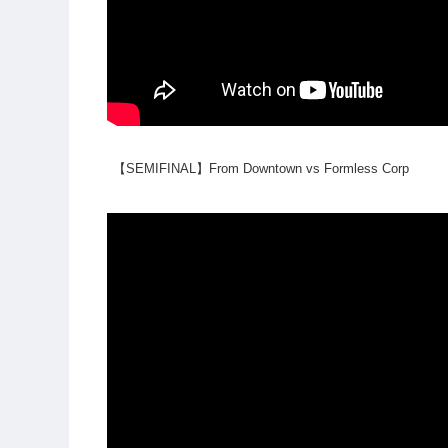
【SEMIFINAL】From Downtown vs Formless Corp