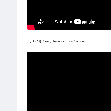
【TOP8】Crazy Juice vs Body Carnival