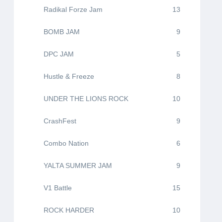
Radikal Forze Jam
13
BOMB JAM
9
DPC JAM
5
Hustle & Freeze
8
UNDER THE LIONS ROCK
10
CrashFest
9
Combo Nation
6
YALTA SUMMER JAM
9
V1 Battle
15
ROCK HARDER
10