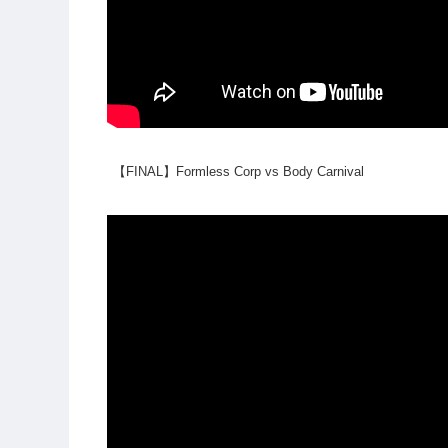
【FINAL】Formless Corp vs Body Carnival