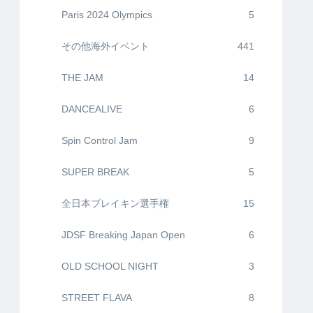
Paris 2024 Olympics
5
その他海外イベント
441
THE JAM
14
DANCEALIVE
6
Spin Control Jam
9
SUPER BREAK
5
全日本ブレイキン選手権
15
JDSF Breaking Japan Open
6
OLD SCHOOL NIGHT
3
STREET FLAVA
8