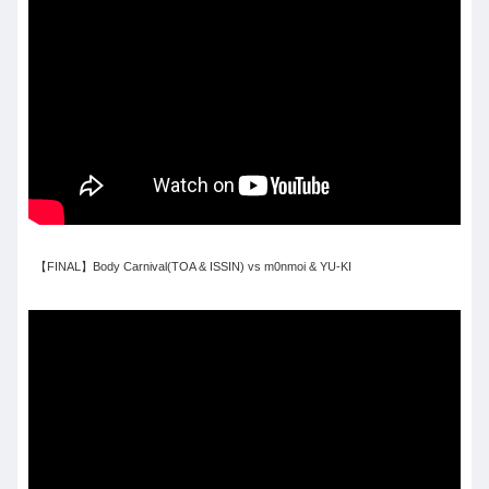
【FINAL】Body Carnival(TOA & ISSIN) vs m0nmoi & YU-KI