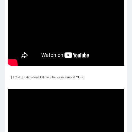
【TOP8】Bitch don’t kill my vibe vs m0nmoi & YU-KI