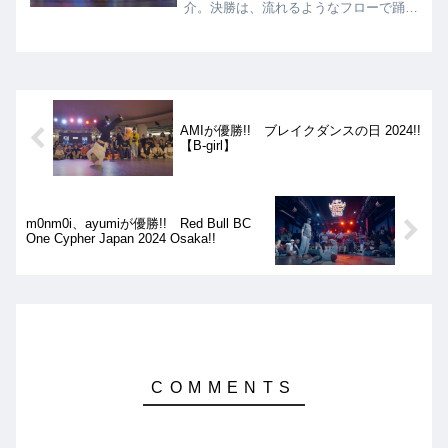
介。決勝は、流れるようなフローで踊る
ERi FeNeSiSに対して、1つ1つのムーブ
をしっかりと決めにきたAYANEが、見
事優勝に輝きました!!
AMIが優勝!! ブレイクダンスの日 2024!!
【B-girl】
m0nm0i、ayumiが優勝!! Red Bull BC
One Cypher Japan 2024 Osaka!!