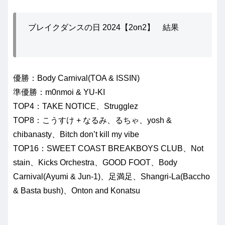
ブレイクダンスの日 2024【2on2】 結果
優勝：Body Carnival(TOA & ISSIN)
準優勝：m0nmoi & YU-KI
TOP4：TAKE NOTICE、Strugglez
TOP8：こうすけ + なるみ、るちゃ、yosh &
chibanasty、Bitch don’t kill my vibe
TOP16：SWEET COAST BREAKBOYS CLUB、Not
stain、Kicks Orchestra、GOOD FOOT、Body
Carnival(Ayumi & Jun-1)、足満足、Shangri-La(Baccho
& Basta bush)、Onton and Konatsu