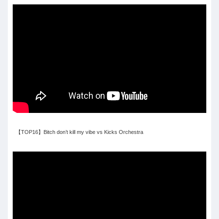
【TOP16】Bitch don’t kill my vibe vs Kicks Orchestra