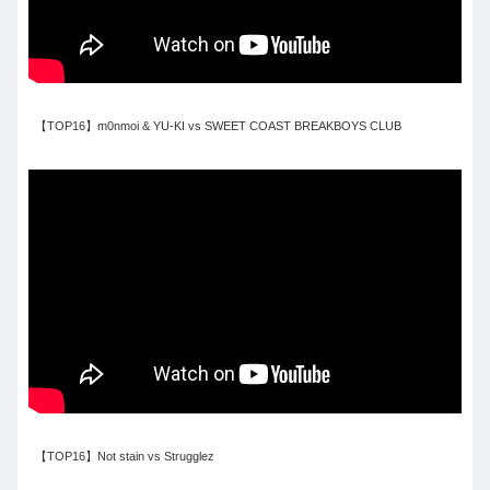
【TOP16】m0nmoi & YU-KI vs SWEET COAST BREAKBOYS CLUB
【TOP16】Not stain vs Strugglez