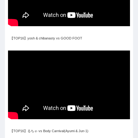
【TOP16】yosh & chibanasty vs GOOD FOOT
【TOP16】るちゃ vs Body Carnival(Ayumi & Jun-1)