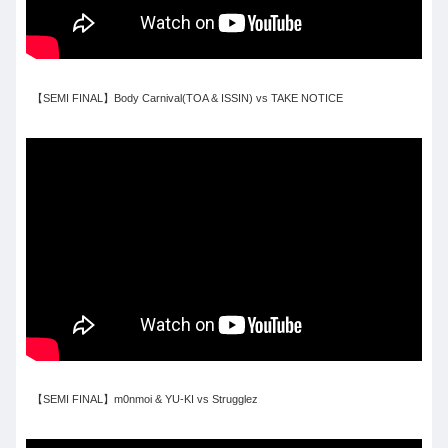
【SEMI FINAL】Body Carnival(TOA & ISSIN) vs TAKE NOTICE
【SEMI FINAL】m0nmoi & YU-KI vs Strugglez