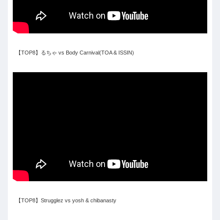
【TOP8】るちゃ vs Body Carnival(TOA & ISSIN)
【TOP8】Strugglez vs yosh & chibanasty