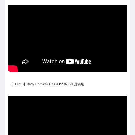
【TOP16】Body Carnival(TOA & ISSIN) vs 足満足