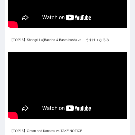
【TOP16】Shangri-La(Baccho & Basta bush) vs こうすけ + なるみ
【TOP16】Onton and Konatsu vs TAKE NOTICE