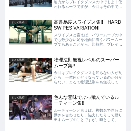
迫力からブレイクダンスの中でもよく使
われるムーブですが、今回はその中で
も、見せ方にこだわったり、ヤバいこと
をしてたり、まさに「魅せるアクロバッ
ト」を集めた動画を紹介します!!
高難易度スワイプス集!! HARD
まとめ動画
SWIPES VARIATION!!
スワイプスと言えば、パワームーブの中
でも数少ない足を地面に着くパワームー
ブでもあることから、比較的、ブレイキ
ンをやり始めたばかりの人でも練習しや
すく、簡単なパワームーブとして見られ
ることが多いですが、今回の動画では、
物理法則無視レベルのスーパー
まとめ動画
そんな簡単なハズなスワイプスを高難度
ムーブ集!!
な技に昇華させた動画を集めた映像を紹
介します!!
今回はブレイクダンスを知らない人が見
たら、一体何がどうなっているのか分か
らない、まるで物理法則をも無視してい
るようなスーパームーブを集めている動
画を紹介します!!
色んな意味でぶっ飛んでいるル
まとめ動画
ーティーン集!!
ルーティーンと言えば、複数名で同時に
動きを合わせたり、協力したりして繰り
出すムーブのことですが、時として、1
人では出せないような爆発力を生み出す
ことがありますが、そんなルーティーン