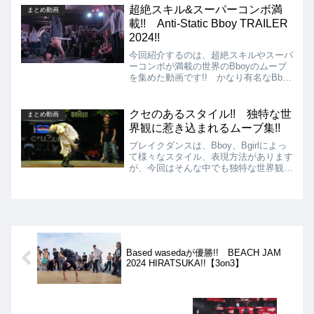
の中から特にぶっ飛んでいるルーティー
超絶スキル&スーパーコンボ満
まとめ動画
ンを集めた動画を紹介します!!
載!! Anti-Static Bboy TRAILER
2024!!
今回紹介するのは、超絶スキルやスーパ
ーコンボが満載の世界のBboyのムーブ
を集めた動画です!! かなり有名なBboy
から、ローカルなBboyまでピックアッ
プされていそうですが、どれも強烈なム
ーブとなっています!!
クセのあるスタイル!! 独特な世
まとめ動画
界観に惹き込まれるムーブ集!!
ブレイクダンスは、Bboy、Bgirlによっ
て様々なスタイル、表現方法があります
が、今回はそんな中でも独特な世界観に
引き込まれるクセの強いムーブをする
Bboy達を集めた動画を紹介します!!
Based wasedaが優勝!! BEACH JAM
2024 HIRATSUKA!!【3on3】