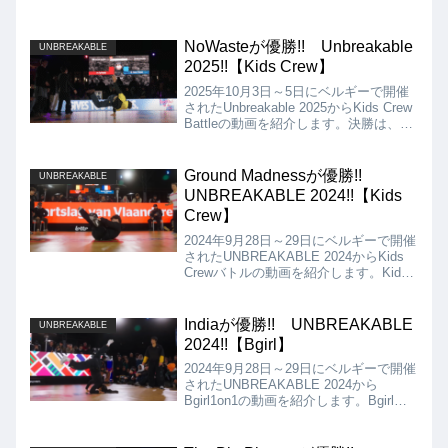
NoWasteが優勝!! Unbreakable
UNBREAKABLE
2025!!【Kids Crew】
2025年10月3日～5日にベルギーで開催
されたUnbreakable 2025からKids Crew
Battleの動画を紹介します。決勝は、
NoWaste VS Team Franceとなりました
が、結果はNoWasteの優勝となりまし
た!!
Ground Madnessが優勝!!
UNBREAKABLE
UNBREAKABLE 2024!!【Kids
Crew】
2024年9月28日～29日にベルギーで開催
されたUNBREAKABLE 2024からKids
Crewバトルの動画を紹介します。Kids
Crewバトルの決勝は、Collision vs
Ground Madnessとなりましたが、結果
は、Ground Madnessが優勝となりまし
Indiaが優勝!! UNBREAKABLE
UNBREAKABLE
た!!
2024!!【Bgirl】
2024年9月28日～29日にベルギーで開催
されたUNBREAKABLE 2024から
Bgirl1on1の動画を紹介します。Bgirlの
決勝は、India vs San Andreaとなりま
したが、結果は、Indiaが優勝となりま