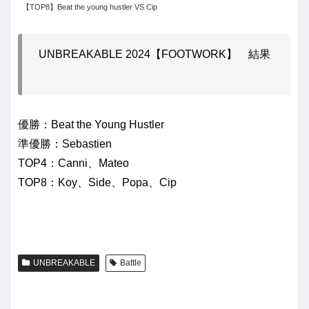
【TOP8】Beat the young hustler VS Cip
UNBREAKABLE 2024【FOOTWORK】 結果
優勝：Beat the Young Hustler
準優勝：Sebastien
TOP4：Canni、Mateo
TOP8：Koy、Side、Popa、Cip
UNBREAKABLE
Battle