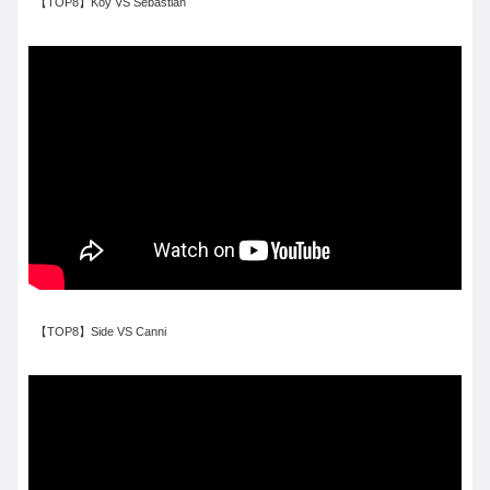
【TOP8】Koy VS Sebastian
【TOP8】Side VS Canni