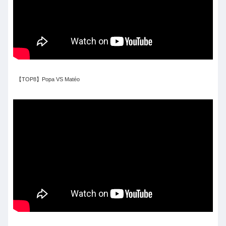
【TOP8】Popa VS Matéo