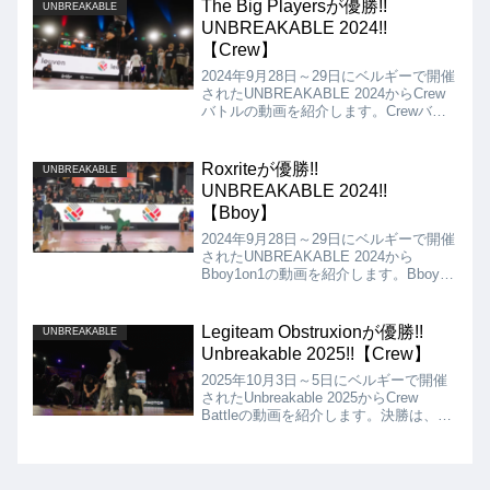
した!!
The Big Playersが優勝!!
UNBREAKABLE
UNBREAKABLE 2024!!
【Crew】
2024年9月28日～29日にベルギーで開催
されたUNBREAKABLE 2024からCrew
バトルの動画を紹介します。Crewバト
ルの決勝は、The Big Players vs From
Downtownとなりましたが、結果は、
The Big Playersが優勝となりました!!
Roxriteが優勝!!
UNBREAKABLE
UNBREAKABLE 2024!!
【Bboy】
2024年9月28日～29日にベルギーで開催
されたUNBREAKABLE 2024から
Bboy1on1の動画を紹介します。Bboyの
決勝は、Jordi VS Roxriteとなりました
が、結果は、Roxriteが優勝となりまし
た!!
Legiteam Obstruxionが優勝!!
UNBREAKABLE
Unbreakable 2025!!【Crew】
2025年10月3日～5日にベルギーで開催
されたUnbreakable 2025からCrew
Battleの動画を紹介します。決勝は、
Legiteam Obstruxion VS Ruffneck
Attack / Doomsdayとなりましたが、結
果はLegiteam Obstruxionの優勝となり
ました!!