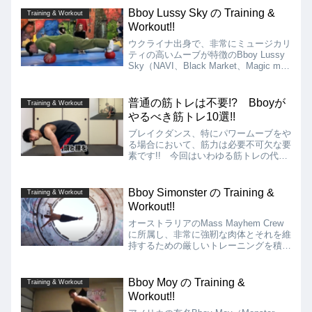
すが、凄まじいコンボを繰り出す肉体を
Bboy Lussy Sky の Training &
Training & Workout
鍛え上げている一端が見られます!!
Workout!!
ウクライナ出身で、非常にミュージカリ
ティの高いムーブが特徴のBboy Lussy
Sky（NAVI、Black Market、Magic mad
men、Dream Team Ukraine）のTraining
& Workoutの動画を紹介します!!
普通の筋トレは不要!? Bboyが
Training & Workout
やるべき筋トレ10選!!
ブレイクダンス、特にパワームーブをや
る場合において、筋力は必要不可欠な要
素です!! 今回はいわゆる筋トレの代表
格である通常の「腕立て伏せ」「腹筋」
「背筋」などとは違うBboyのパワーム
ーブの動きに必要な筋肉を効率的に鍛え
Bboy Simonster の Training &
Training & Workout
ることができる、Bboyがやるべき筋ト
Workout!!
レ10選を教えている動画を紹介します!!
オーストラリアのMass Mayhem Crew
に所属し、非常に強靭な肉体とそれを維
持するための厳しいトレーニングを積ん
でいることで有名なBboy Simonsterの
Training & Workoutの動画を紹介しま
す!!
Bboy Moy の Training &
Training & Workout
Workout!!