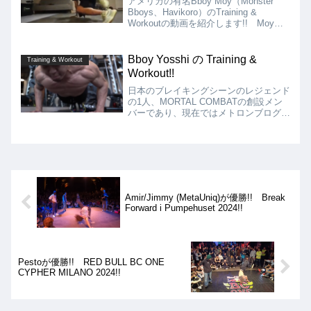
アメリカの有名Bboy Moy（Monster
Bboys、Havikoro）のTraining &
Workoutの動画を紹介します!! Moyの
TrainingやWorkoutは、ダンベルやバー
ベルを使った筋力トレーニングを中心に
行っている様子が窺えます!!
Bboy Yosshi の Training &
Training & Workout
Workout!!
日本のブレイキングシーンのレジェンド
の1人、MORTAL COMBATの創設メン
バーであり、現在ではメトロンブログと
しても有名なBboy YosshiのTraining &
Workoutの動画を紹介します!!
Amir/Jimmy (MetaUniq)が優勝!! Break
Forward i Pumpehuset 2024!!
Pestoが優勝!! RED BULL BC ONE
CYPHER MILANO 2024!!