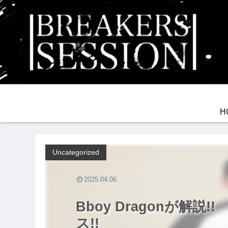
H
Uncategorized
2025.04.06
Bboy Dragonが解説
ス!!