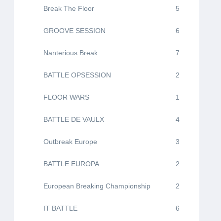
Break The Floor
5
GROOVE SESSION
6
Nanterious Break
7
BATTLE OPSESSION
2
FLOOR WARS
1
BATTLE DE VAULX
4
Outbreak Europe
3
BATTLE EUROPA
2
European Breaking Championship
2
IT BATTLE
6