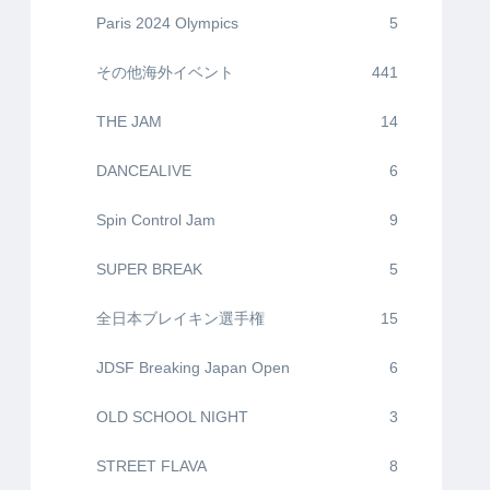
Paris 2024 Olympics
5
その他海外イベント
441
THE JAM
14
DANCEALIVE
6
Spin Control Jam
9
SUPER BREAK
5
全日本ブレイキン選手権
15
JDSF Breaking Japan Open
6
OLD SCHOOL NIGHT
3
STREET FLAVA
8