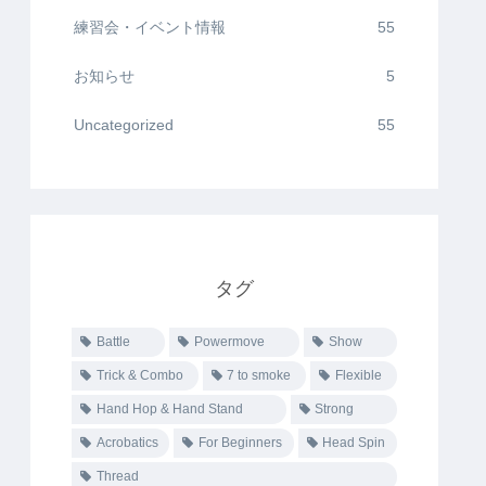
練習会・イベント情報
55
お知らせ
5
Uncategorized
55
タグ
Battle
Powermove
Show
Trick & Combo
7 to smoke
Flexible
Hand Hop & Hand Stand
Strong
Acrobatics
For Beginners
Head Spin
Thread