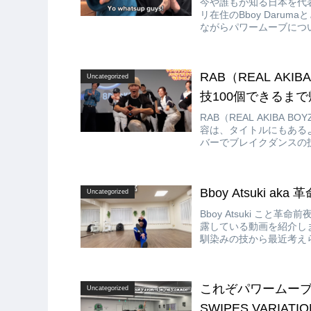
今や誰もが知る日本を代表す
リ在住のBboy Darumaとと
ながらパワームーブについ
RAB（REAL AKI
Uncategorized
技100個できるまで
RAB（REAL AKIBA 
容は、タイトルにもあるように
バーでブレイクダンスの技
Bboy Atsuki a
Uncategorized
Bboy Atsuki こと
露している動画を紹介し
馴染みの技から最近考え
ありましたか??
これぞパワームーブの求
Uncategorized
SWIPES VARIATIO