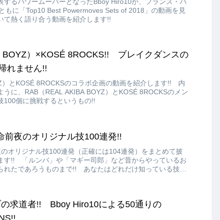
るパワームーバーとなったBboy Hiro10が、フランス・パ
もに「Top10 Best Powermoves Sets of 2018」の動画を見
て熱く語り合う動画を紹介します!!
BA BOYZ）×KOSÉ 8ROCKS!! ブレイクダンスの
帰れません!!
BOYZ）とKOSÉ 8ROCKSのコラボ企画の動画を紹介します!! 内
、RAB（REAL AKIBA BOYZ）とKOSÉ 8ROCKSのメン
100個に挑戦するというもの!!
ka 革命前夜のオリジナル技100連発!!
革命前夜のオリジナル技100連発（正確には104連発）をまとめて披
ます!! 「ルンバ」や「マギー司郎」など昔からやっているお
られたであろうものまで!! あなたはどれだけ知っている技が
道者!! Bboy Hiro10による50通りの
NS!!