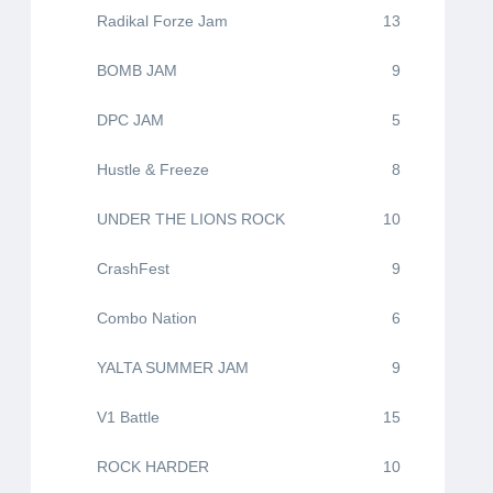
Radikal Forze Jam
13
BOMB JAM
9
DPC JAM
5
Hustle & Freeze
8
UNDER THE LIONS ROCK
10
CrashFest
9
Combo Nation
6
YALTA SUMMER JAM
9
V1 Battle
15
ROCK HARDER
10