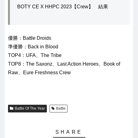
BOTY CE X HHPC 2023【Crew】 結果
優勝：Battle Droids
準優勝：Back in Blood
TOP4：UFA、The Tribe
TOP8：The Saxonz、Last Action Heroes、Book of
Raw、Eure Freshness Crew
Battle Of The Year
Battle