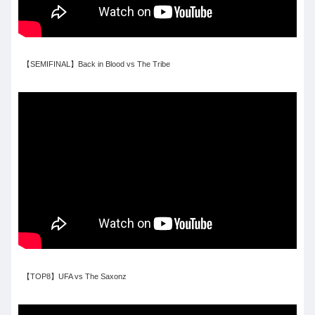
【SEMIFINAL】Back in Blood vs The Tribe
【TOP8】UFA vs The Saxonz