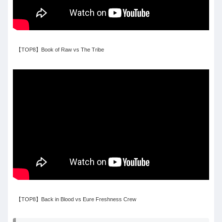
【TOP8】Book of Raw vs The Tribe
【TOP8】Back in Blood vs Eure Freshness Crew