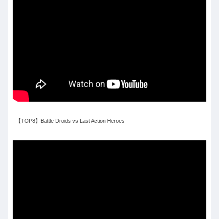
【TOP8】Battle Droids vs Last Action Heroes