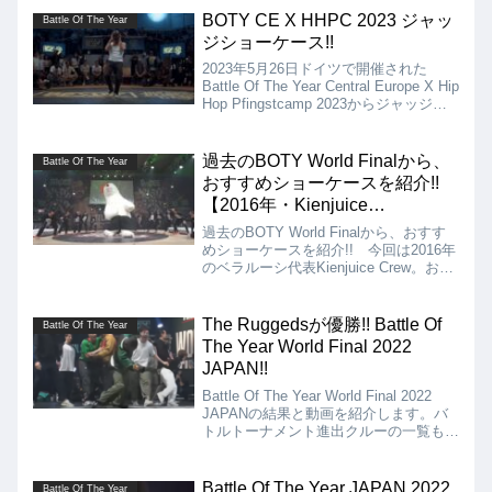
BOTY CE X HHPC 2023 ジャッ
Battle Of The Year
ジショーケース!!
2023年5月26日ドイツで開催された
Battle Of The Year Central Europe X Hip
Hop Pfingstcamp 2023からジャッジシ
ョーケースの動画を紹介。Hong10、
AT、Kid David、Beatmaster T、Niekの
5名。
過去のBOTY World Finalから、
Battle Of The Year
おすすめショーケースを紹介!!
【2016年・Kienjuice
Crew（Belarus）】
過去のBOTY World Finalから、おすす
めショーケースを紹介!! 今回は2016年
のベラルーシ代表Kienjuice Crew。おそ
らくBOTY史上これほどエンターテイメ
ント性の高いショーケースは今までなか
ったのではないでしょうか？
The Ruggedsが優勝!! Battle Of
Battle Of The Year
The Year World Final 2022
JAPAN!!
Battle Of The Year World Final 2022
JAPANの結果と動画を紹介します。バ
トルトーナメント進出クルーの一覧も掲
載しています。ブレイキンクルー世界一
を決定するWorld Final初のアジア（日
本・沖縄）開催!!
Battle Of The Year JAPAN 2022
Battle Of The Year