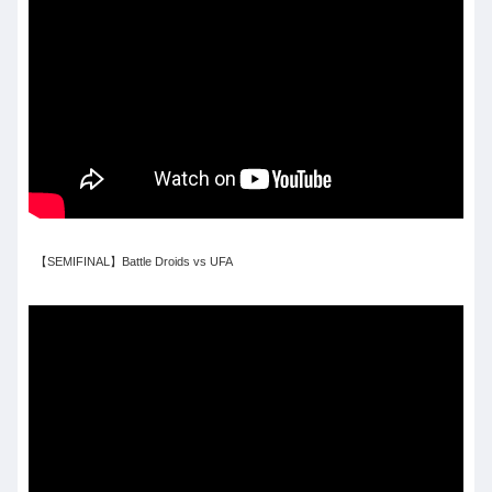
【SEMIFINAL】Battle Droids vs UFA