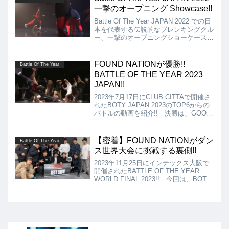
一撃のオープニング Showcase!!
Battle Of The Year JAPAN 2022 での日
本を代表する伝説的なブレンキングクル
ー、一撃のオープニングショーケースを
紹介します。かつてのショーケースをセ
ルフオマージュしたショーで一撃の世界
観を存分に見せつけてくれます！
FOUND NATIONが優勝!!
Battle Of The Year
BATTLE OF THE YEAR 2023
JAPAN!!
2023年7月17日にCLUB CITTAで開催さ
れたBOTY JAPAN 2023のTOP6からの
バトルの動画を紹介!! 決勝は、GOOD
FOOT vs FOUND NATIONとなりました
が、優勝は既にご存じの通りFound
Nationとなりました!!
【密着】FOUND NATIONがダン
Battle Of The Year
ス世界大会に挑戦する裏側!!
2023年11月25日にインテックス大阪で
開催されたBATTLE OF THE YEAR
WORLD FINAL 2023!! 今回は、BOTY
日本予選を優勝し、日本代表となった
FOUND NATIONの大会前日からの密着
動画を紹介します!!