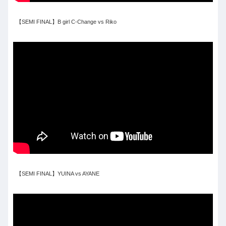
【SEMI FINAL】B girl C-Change vs Riko
【SEMI FINAL】YUINA vs AYANE