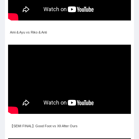
Ami & Ayu vs Riko & Anti
【SEMI FINAL】Good Foot vs XII After Ours