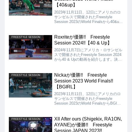
【40&up】
2023年11月11日、12日にアメリカのロ
サンゼルスで開催されたFreestyle
Session 2023のWorld Finalsから40&up
の動画を紹介。決勝はKmel vs Juniorと
なりましたが、結果はKmelが優勝とな
りました!!
Roxriteが優勝!! Freestyle
FREESTYLE SESSION
Session 2024!!【40 & Up】
2024年11月7日にアメリカ・ロサンゼル
スで開催されたFreestyle Session 2024
から40 & Upの動画を紹介します。決勝
は、Blond VS Roxriteとなりましたが、
結果は、Roxriteが優勝となりました!!
Nickaが優勝!! Freestyle
FREESTYLE SESSION
Session 2023 World Finals!!
【BGIRL】
2023年11月11日、12日にアメリカのロ
サンゼルスで開催されたFreestyle
Session 2023のWorld FinalsからBGIRL
の動画を紹介します。決勝は、Anti vs
Nickaとなりましたが、結果は、Nicka
が優勝となりました!!
XII After ours (Shigekix, RA1ON,
FREESTYLE SESSION
AYANE)が優勝!! Freestyle
Session JAPAN 2023!!