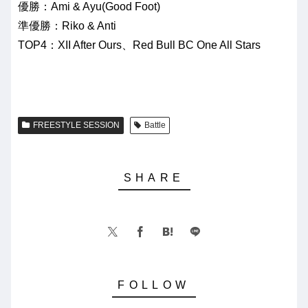
優勝：Ami & Ayu(Good Foot)
準優勝：Riko & Anti
TOP4：XII After Ours、Red Bull BC One All Stars
FREESTYLE SESSION
Battle