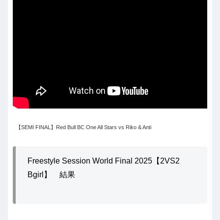
【SEMI FINAL】Red Bull BC One All Stars vs Riko & Anti
Freestyle Session World Final 2025【2VS2
Bgirl】 結果