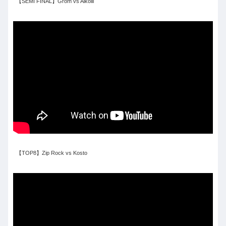
【SEMI FINAL】Grom vs Alkolil
【TOP8】Zip Rock vs Kosto