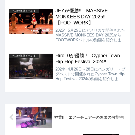
Bboysとなりましたが、結果は、
Renegadesの優勝となりました!!
JEYが優勝!! MASSIVE
その他海外イベント
MONKEES DAY 2025!!
【FOOTWORK】
2025年5月25日にアメリカで開催された
MASSIVE MONKEES DAY 2025から
FOOTWORKバトルの動画を紹介しま
す。決勝は、JEY VS TOMBOとなりま
したが、結果はJEYの優勝となりまし
た!!
Hiro10が優勝!! Cypher Town
その他海外イベント
Hip-Hop Festival 2024!!
2024年4月26日～28日にハンガリー・ブ
ダペストで開催されたCypher Town Hip-
Hop Festival 2024の動画を紹介しま
す。決勝は、SuperVen vs Hiro10となり
ましたが、結果は、Hiro10が優勝となり
ました!!
神業!! エアーチェアーの無限の可能性!!