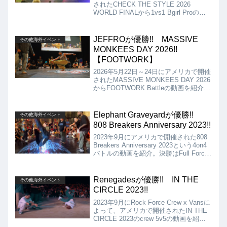
されたCHECK THE STYLE 2026
WORLD FINALから1vs1 Bgirl Proの動
画を紹介します。決勝は、ANGELA VS
ROYALとなりましたが、結果はROYAL
が優勝となりました!!
JEFFROが優勝!! MASSIVE
その他海外イベント
MONKEES DAY 2026!!
【FOOTWORK】
2026年5月22日～24日にアメリカで開催
されたMASSIVE MONKEES DAY 2026
からFOOTWORK Battleの動画を紹介し
ます。決勝は、JEFFRO VS JUAN
HUNDREDとなりましたが、結果は
JEFFROの優勝となりました!!
Elephant Graveyardが優勝!!
その他海外イベント
808 Breakers Anniversary 2023!!
2023年9月にアメリカで開催された808
Breakers Anniversary 2023という4on4
バトルの動画を紹介。決勝はFull Force
SD vs Elephant Graveyard、結果は
Elephant Graveyardが優勝しました!!
Renegadesが優勝!! IN THE
その他海外イベント
CIRCLE 2023!!
2023年9月にRock Force Crew x Vansに
よって、アメリカで開催されたIN THE
CIRCLE 2023のcrew 5v5の動画を紹
介。決勝は、Renegades vs Monster