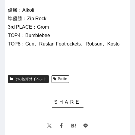
優勝：Alkolil
準優勝：Zip Rock
3rd PLACE：Grom
TOP4：Bumblebee
TOP8：Gun、Ruslan Footrockets、Robsun、Kosto
その他海外イベント
Battle