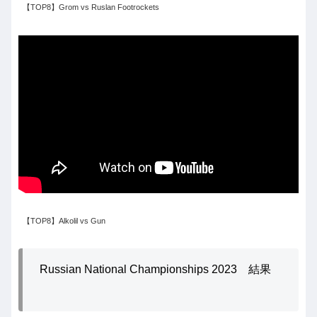
【TOP8】Grom vs Ruslan Footrockets
【TOP8】Alkolil vs Gun
Russian National Championships 2023 結果