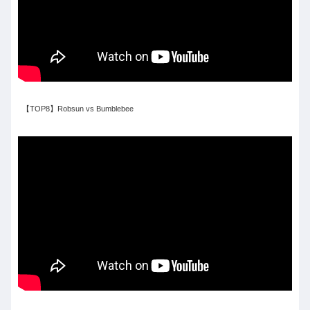
【TOP8】Robsun vs Bumblebee