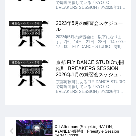
で毎週開催している「KYOTO
BREAKERS SESSION」の2025年11月
の練習会スケジュールは以下になりま
す!! 2日、9日、16日、23日、30日
14：00～17：00 ※16日はSEIJU
2023年5月の練習会スケジュー
練習会・イベント情報
WEEKENDのWSのため、時間帯がいつ
ル
もと異なっております。WS 13：00～
15：00 練習会 15：00～17：00
2023年5月の練習会は、以下になりま
FLY DANCE STUDIO 寺町Aスタジ
す。7日、14日、21日、28日 14：00～
オ アクセス：京都市中京区寺町通錦小
17：00 FLY DANCE STUDIO 寺町A
路下る東大文字町292 寺町 詩の小路
スタジオ ￥500
3F ￥500
京都 FLY DANCE STUDIOで開
練習会・イベント情報
催!! BREAKERS SESSION
2026年1月の練習会スケジュー
ル!!
京都河原町にあるFLY DANCE STUDIO
で毎週開催している「KYOTO
BREAKERS SESSION」の2026年1月
の練習会スケジュールは以下になりま
す!! 4日、11日、18日、25日14：00～
17：00 FLY DANCE STUDIO 寺町A
スタジオ アクセス：京都市中京区寺町
通錦小路下る東大文字町292 寺町 詩の
小路3F ￥500
XII After ours (Shigekix, RA1ON,
AYANE)が優勝!! Freestyle Session
JAPAN 2023!!