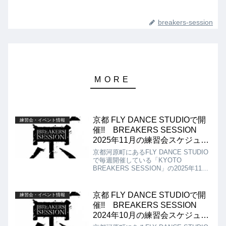
breakers-session
京都 FLY DANCE STUDIOで開
練習会・イベント情報
催!! BREAKERS SESSION
2025年11月の練習会スケジュー
ル!!
京都河原町にあるFLY DANCE STUDIO
で毎週開催している「KYOTO
BREAKERS SESSION」の2025年11月
の練習会スケジュールは以下になりま
す!! 2日、9日、16日、23日、30日
14：00～17：00 ※16日はSEIJU
京都 FLY DANCE STUDIOで開
練習会・イベント情報
WEEKENDのWSのため、時間帯がいつ
催!! BREAKERS SESSION
もと異なっております。WS 13：00～
2024年10月の練習会スケジュー
15：00 練習会 15：00～17：00
ル!!
FLY DANCE STUDIO 寺町Aスタジ