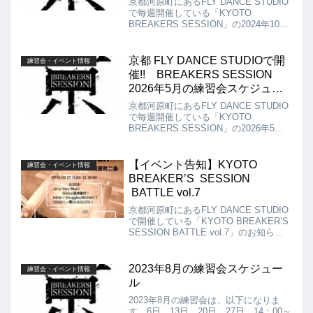
京都河原町にあるFLY DANCE STUDIO
オ アクセス：京都市中京区寺町通錦小
で毎週開催している「KYOTO
路下る東大文字町292 寺町 詩の小路
BREAKERS SESSION」の2024年10月
3F ￥500
の練習会スケジュールは以下!! 6日、
13日、20日、27日 14：00～17：00
FLY DANCE STUDIO 寺町Aスタジ
京都 FLY DANCE STUDIOで開
練習会・イベント情報
オ アクセス：京都市中京区寺町通錦小
催!! BREAKERS SESSION
路下る東大文字町292 寺町 詩の小路
2026年5月の練習会スケジュー
3F￥500
ル!!
京都河原町にあるFLY DANCE STUDIO
で毎週開催している「KYOTO
BREAKERS SESSION」の2026年5月
の練習会スケジュールは以下になりま
す!! 3日、10日、17日、24日、31日
14：00～17：00 FLY DANCE
【イベント告知】KYOTO
練習会・イベント情報
STUDIO 寺町Aスタジオ アクセス：
BREAKER’S SESSION
京都市中京区寺町通錦小路下る東大文字
BATTLE vol.7
町292 寺町 詩の小路3F￥500
京都河原町にあるFLY DANCE STUDIO
で開催している「KYOTO BREAKER’S
SESSION BATTLE vol.7」のお知らせ
です!! エントリー枠が埋まる前に早め
のエントリーをよろしくお願いします!!
2023年8月の練習会スケジュー
練習会・イベント情報
ル
2023年8月の練習会は、以下になりま
す。6日、13日、20日、27日 14：00～