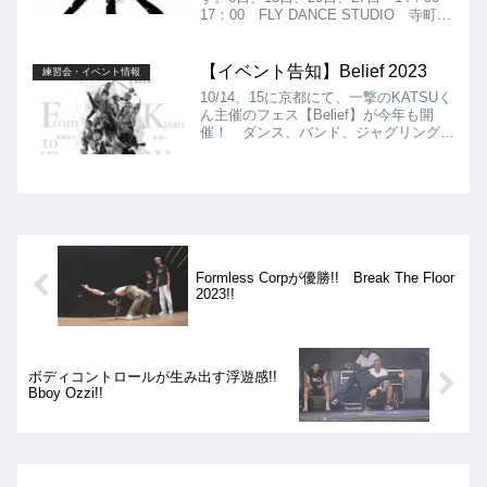
17：00 FLY DANCE STUDIO 寺町A
スタジオ ￥500 暑い季節になってき
ました!! 来られる際は、熱中症には十
分お気をつけください!!
【イベント告知】Belief 2023
練習会・イベント情報
10/14、15に京都にて、一撃のKATSUく
ん主催のフェス【Belief】が今年も開
催！ ダンス、バンド、ジャグリング、
ダブルダッチなどのステージ フード、
縁日コーナーなど、友だち、家族で楽し
める最高にハッピーなイベントです！
お時間ある方、是非遊びに来てくださ
い！
Formless Corpが優勝!! Break The Floor
2023!!
ボディコントロールが生み出す浮遊感!!
Bboy Ozzi!!