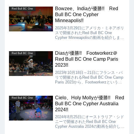
Bowzee、Indiaが優勝!! Red
Red Bull BC One
Bull BC One Cypher
Minneapolis!!
2025年3月29日にアメリカ・ミネアポリ
スで開催されたRed Bull BC One
Cypher Minneapolisの動画を紹介しま
す。Bboyの決勝は、 Denver Vs
Bowzee、Bgirlの決勝は、Lily Breeze
Vs Indiaとなりましたが、結果は
Diasが優勝!! Footworkerz＠
Red Bull BC One
Bowzee、Indiaの優勝となりました!!
Red Bull BC One Camp Paris
2023!!
2023年10月18日～21日にフランス・パ
リで開催されるRed Bull BC One Camp
Paris 2023から、Footworkerzというフ
ットワークバトルのサブコンテンツの動
画を紹介。決勝は、Dias vs. Milhouseと
なりましたが、結果は、Diasが優勝とな
Cielo、Holy Mollyが優勝!! Red
Red Bull BC One
りました!!
Bull BC One Cypher Australia
2024!!
2024年8月25日にオーストラリア・シド
ニーで開催されたRed Bull BC One
Cypher Australia 2024の動画を紹介しま
す。Bboyの決勝はCielo vs Kid Tek、