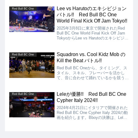
Bgirlの決勝はHoly Molly vs Hannahとな
りましたが、結果はCielo、Holy Mollyの
Lee vs Harutoのエキシビジョン
Red Bull BC One
優勝となりました!!
バトル!! Red Bull BC One
World Final Kick Off Jam Tokyo!!
2025年3月8日に東京で開催されたRed
Bull BC One World Final Kick Off Jam
TokyoからLee vs Harutoのエキシビジョ
ンバトルの動画を紹介。今や世界トップ
レベルのBboyへと成長したHarutoと、
世界屈指の新世代BboyであるRurggeds
Squadron vs. Cool Kidz Mob の
Red Bull BC One
のLeeによる対決!!
Kill the Beat バトル!!
Red Bull BC Oneから、タイミング、ス
タイル、スキル、フレーバーを活かし
て、音に合わせて踊れているかを競う
Kill the Beatのバトルコンテンツの動画
を紹介します!! ムーブとしても洗練さ
れたハイレベルな争いを制したのは、最
Leleが優勝!! Red Bull BC One
Red Bull BC One
終的に3人が残ったSquadronに軍配が上
Cypher Italy 2024!!
がりました!!
2024年4月21日にイタリアで開催された
Red Bull BC One Cypher Italy 2024の動
画を紹介します。Bboyの決勝は、Lele
vs. Snapとなりましたが、結果はLeleが
優勝となりました!!