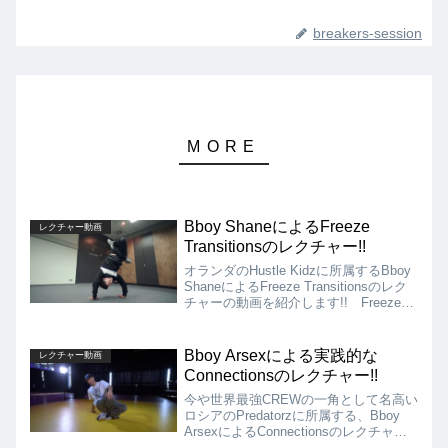
breakers-session
Bboy ShaneによるFreeze
レクチャー動画
Transitionsのレクチャー!!
オランダのHustle Kidzに所属するBboy
ShaneによるFreeze Transitionsのレク
チャーの動画を紹介します!! Freeze
Transitionsのレクチャーはあまり多くな
いのではないかと思いますが、Freeze
Transitionsを得意とするBboy Shaneな
Bboy Arsexによる実践的な
レクチャー動画
らではのコンテンツですね!!
Connectionsのレクチャー!!
今や世界最強CREWの一角として名高い
ロシアのPredatorzに所属する、Bboy
ArsexによるConnectionsのレクチャー
動画を紹介!! 体の一部を触ったり、掴