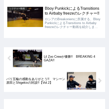
紹介します!! 全部で5種類のフローを
教えてくれていますが、自身がバトルで
Bboy PunkickによるTransitions
レクチャー動画
も使うフローを惜しげもなく教えてくれ
to Airbaby freezeのレクチャー!!
ています!!
ロシアのBreakoniersに所属する、Bboy
PunkickによるTransitions to Airbaby
freezeのレクチャー動画を紹介しま
す!! 今回の動画では、パワームーブや
フリーズのスキルの高いBboy Punkick
が、Airbabyにもっていくまでのトラン
ジションのいくつかの流れをレクチャー
してくれています!!
Lil Zoo Crewが優勝!! BREAKING 4
GAZA!!
パリ五輪の感動をありがとう!! マシーン
原田とShigekixの対談!!【Vol.2】