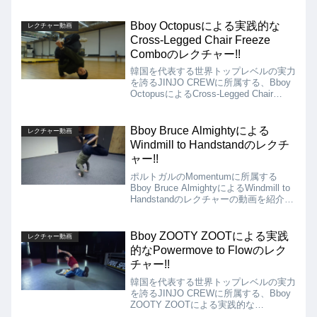
んだりしたままムーブをする動きは、ど
のような動きに連続して繋げていくのか
Bboy Octopusによる実践的な
レクチャー動画
を考えるのは非常に難しく、そして楽し
Cross-Legged Chair Freeze
い側面があります!!
Comboのレクチャー!!
韓国を代表する世界トップレベルの実力
を誇るJINJO CREWに所属する、Bboy
OctopusによるCross-Legged Chair
Freeze Comboのレクチャー動画を紹介
します!! 流れで綺麗に使えるようにな
るにはそれなりの練習量が必要となりそ
Bboy Bruce Almightyによる
レクチャー動画
うですが、ぜひ挑戦してみてください!!
Windmill to Handstandのレクチ
ャー!!
ポルトガルのMomentumに所属する
Bboy Bruce AlmightyによるWindmill to
Handstandのレクチャーの動画を紹介し
ます!! 下から上に一気に高さが変わる
Windmill to Handstandは使いこなせるよ
うになるとBboyとしてのレベルが1段上
Bboy ZOOTY ZOOTによる実践
レクチャー動画
に上がります!!
的なPowermove to Flowのレク
チャー!!
韓国を代表する世界トップレベルの実力
を誇るJINJO CREWに所属する、Bboy
ZOOTY ZOOTによる実践的な
Powermove to Flowのレクチャー動画を