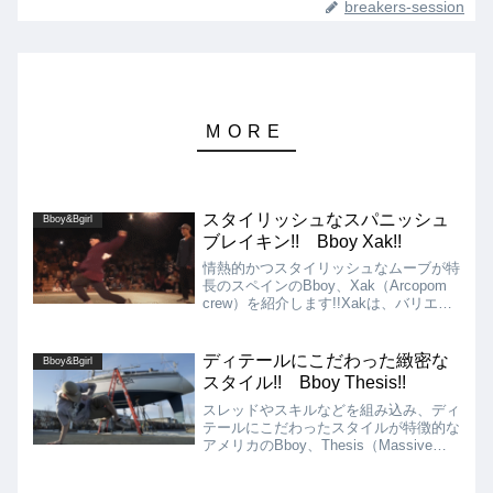
breakers-session
スタイリッシュなスパニッシュ
Bboy&Bgirl
ブレイキン!! Bboy Xak!!
情熱的かつスタイリッシュなムーブが特
長のスペインのBboy、Xak（Arcopom
crew）を紹介します!!Xakは、バリエー
ションの豊富なスタイルムーブに加え
て、要所要所でフリーズやパワームー
ブ、オリジナルのシグネチャームーブを
ディテールにこだわった緻密な
Bboy&Bgirl
アクセン...
スタイル!! Bboy Thesis!!
スレッドやスキルなどを組み込み、ディ
テールにこだわったスタイルが特徴的な
アメリカのBboy、Thesis（Massive
Monkees、Knuckleheads Cali）を紹
介!! そのスタイルは、世界中のBboyに