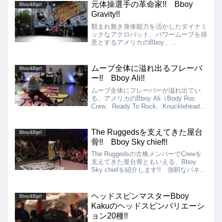
影響を与えたといっても過言ではないで
元体操選手の革命家!! Bboy
Bboy&Bgirl
しょう!!
Gravity!!
類まれ無き身体能力を活かしたダイナミ
ックなアクロバット、パワームーブを得
意とするアメリカのBboy、
Gravity（Monster Bboy、5 Crew
Dynasty）を紹介します!! シグネチャ
ームーブの2回宙で一躍有名となった
ムーブ全体に溢れ出るフレーバ
Bboy&Bgirl
Bboyですが、そのバックグラウンドは
ー!! Bboy Ali!!
実は元体操選手のBboyです!!
ムーブ全体にフレーバーが溢れ出てい
る、アメリカのBboy Ali（Body Roc
Crew、Ready To Rock、Knucklehead
Zoo）を紹介!! トップロック、フット
ワーク、パワームーブ、フリーズのすべ
ての要素の基礎力が物凄いです!!
The Ruggedsを支えてきた屋台
Bboy&Bgirl
骨!! Bboy Sky chief!!
The Ruggedsの古株メンバーでCrewを
支えてきた屋台骨ともいえる、Bboy
Sky chiefを紹介します!! 強靭なバネと
筋力、柔軟性を持ち合わせた身体能力を
フルに使った、ミュージカリティーの高
いムーブを得意としています!!
ヘッドスピンマスターBboy
Bboy&Bgirl
Kakuのヘッドスピンバリエーシ
ョン20種!!