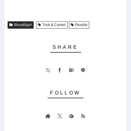
Bboy&Bgirl
Trick & Combo
Flexible