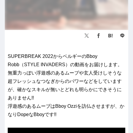
SUPERBREAK 2022からベルギーのBboy
Robb（STYLE INVADERS）の動画をお届けします。
無重力っぽい浮遊感のあるムーブや玄人受けしそうな
超フレッシュなつなぎからのパワーなどをしています
が、確かなスキルが無いとどれも明らかにできそうに
ありません!!
浮遊感のあるムーブはBboy Ozziを訪仏させますが、か
なりDopeなBboyです!!