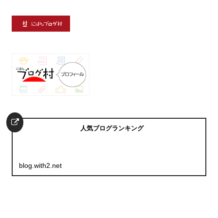
人気ブログランキング
blog.with2.net