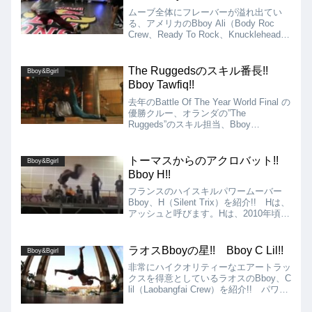
ムーブ全体にフレーバーが溢れ出てい
る、アメリカのBboy Ali（Body Roc
Crew、Ready To Rock、Knucklehead
Zoo）を紹介!! トップロック、フット
ワーク、パワームーブ、フリーズのすべ
ての要素の基礎力が物凄いです!!
The Ruggedsのスキル番長!!
Bboy&Bgirl
Bboy Tawfiq!!
去年のBattle Of The Year World Final の
優勝クルー、オランダの”The
Ruggeds”のスキル担当、Bboy
Tawfiq!! 肩、肘、エアーチェアーを使
ったパワームーブ、トリック＆コンボを
得意としています!!
トーマスからのアクロバット!!
Bboy&Bgirl
Bboy H!!
フランスのハイスキルパワームーバー
Bboy、H（Silent Trix）を紹介!! Hは、
アッシュと呼びます。Hは、2010年頃に
活躍していたフランスのパワームーバー
で、トーマスの高さが非常に高く、ハイ
クオリティーなパワームーバーです!!
ラオスBboyの星!! Bboy C Lil!!
Bboy&Bgirl
非常にハイクオリティーなエアートラッ
クスを得意としているラオスのBboy、C
lil（Laobangfai Crew）を紹介!! パワー
ムーブの中でもエアートラックスのクオ
リティーを極めており、なんと最高難度