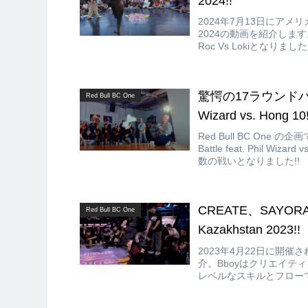
2024!!
2024年7月13日にアメリカ・
2024の動画を紹介します。Bb
Roc Vs Lokiとなりまし
驚愕の17ラウンドバトル!! 
Red Bull BC One
Wizard vs. Hong 10!
Red Bull BC One 
Battle feat. Phil 
数の戦いとなりました!!
CREATE、SAYORAが
Red Bull BC One
Kazakhstan 2023!!
2023年4月22日に開催されたRe
介。Bboyはクリエイティ
レベルなスキルとフローで他