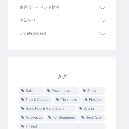
練習会・イベント情報
55
お知らせ
5
Uncategorized
55
タグ
Battle
Powermove
Show
Trick & Combo
7 to smoke
Flexible
Hand Hop & Hand Stand
Strong
Acrobatics
For Beginners
Head Spin
Thread