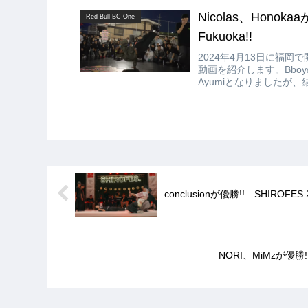
Nicolas、Honokaaが
Red Bull BC One
Fukuoka!!
2024年4月13日に福岡で開催され
動画を紹介します。Bboyの決勝は
Ayumiとなりましたが、結果
conclusionが優勝!! SHIROFES 
NORI、MiMzが優勝!! R