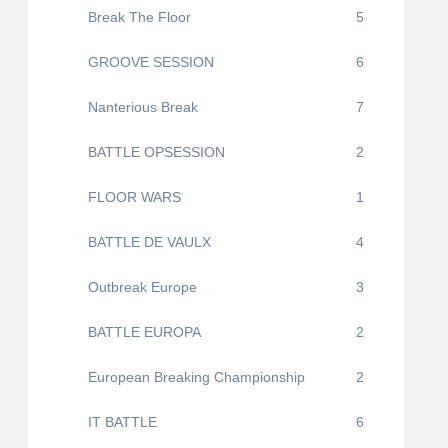
Break The Floor
5
GROOVE SESSION
6
Nanterious Break
7
BATTLE OPSESSION
2
FLOOR WARS
1
BATTLE DE VAULX
4
Outbreak Europe
3
BATTLE EUROPA
2
European Breaking Championship
2
IT BATTLE
6