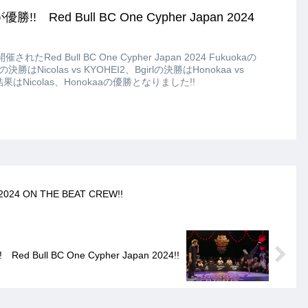
優勝!! Red Bull BC One Cypher Japan 2024
たRed Bull BC One Cypher Japan 2024 Fukuokaの
Nicolas vs KYOHEI2、Bgirlの決勝はHonokaa vs
はNicolas、Honokaaの優勝となりました!!
2024 ON THE BEAT CREW!!
ed Bull BC One Cypher Japan 2024!!