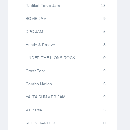
Radikal Forze Jam
13
BOMB JAM
9
DPC JAM
5
Hustle & Freeze
8
UNDER THE LIONS ROCK
10
CrashFest
9
Combo Nation
6
YALTA SUMMER JAM
9
V1 Battle
15
ROCK HARDER
10