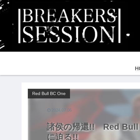
H
Red Bull BC One
2024.07.06
諸侯の帰還!! Red Bull L
に迫る!!