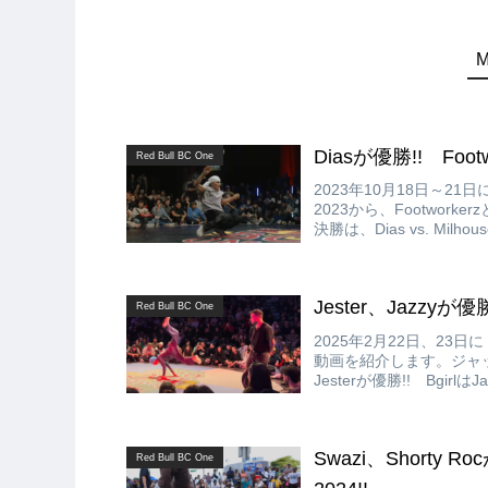
Diasが優勝!! Footwo
Red Bull BC One
2023年10月18日～21日に
2023から、Footwo
決勝は、Dias vs. Mi
Jester、Jazzyが優勝!!
Red Bull BC One
2025年2月22日、23日にトル
動画を紹介します。ジャッジは、M
Jesterが優勝!! Bgirl
Swazi、Shorty Roc
Red Bull BC One