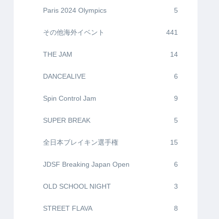
Paris 2024 Olympics
5
その他海外イベント
441
THE JAM
14
DANCEALIVE
6
Spin Control Jam
9
SUPER BREAK
5
全日本ブレイキン選手権
15
JDSF Breaking Japan Open
6
OLD SCHOOL NIGHT
3
STREET FLAVA
8