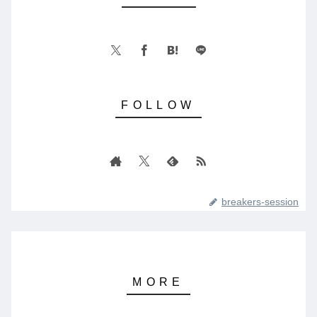
breakers-session