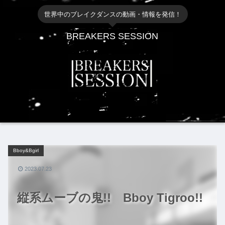
世界中のブレイクダンスの動画・情報を発信！
BREAKERS SESSION
Bboy&Bgirl
2023.07.23
縦系ムーブの鬼!! Bboy Tigroo!!