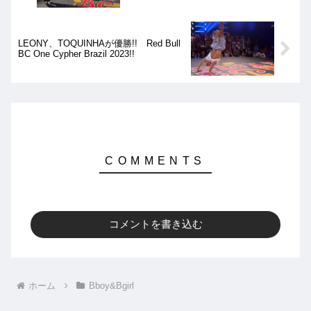
LEONY、TOQUINHAが優勝!! Red Bull
BC One Cypher Brazil 2023!!
コメントを書き込む
ホーム
Bboy&Bgirl