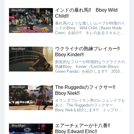
インドの暴れ馬!! Bboy Wild
Bboy&Bgirl
Child!!
暴れ馬のような激しいムーブが特徴のイ
ンドのBboy、Wild Child（Beast Mode
Crew）を紹介!! キレのあるスキルとス
ーサイド気味のムーブ、アクロバティッ
クな動きを多彩に取り入れたムーブでイ
ンドのブレイクシーンのトップを走って
ウクライナの熟練ブレイカー!!
Bboy&Bgirl
います!!
Bboy Kinder!!
創造的なフローが特徴的なウクライナの
熟練Bboy、Kinder（EastSide Bboys、
Green Panda）を紹介します!! 2010年
前後から既に活躍していたウクライナの
Bboyでありながら、現在でも世界トッ
プレベルの実力を持つCrewであるGreen
The Ruggedsのフィクサー!!
Bboy&Bgirl
Pandaのメンバーとして、ブレイキンシ
Bboy Niek!!
ーンの最前線で戦うベテランのBboyで
す!!
オランダブレイキン界のレジェンドでも
あり、The Ruggedsのフィクサー、
Bboy Niekを紹介します!! トップロッ
ク、パワームーブ、フットワーク、フリ
ーズとブレイキンに必要な要素全てに加
え、アクロバットまでもを、高次元で使
エアーチェアーが十八番!!
Bboy&Bgirl
いこなして踊る、正にオールラウンダー
Bboy Edward Elric!!
なBboyです!!