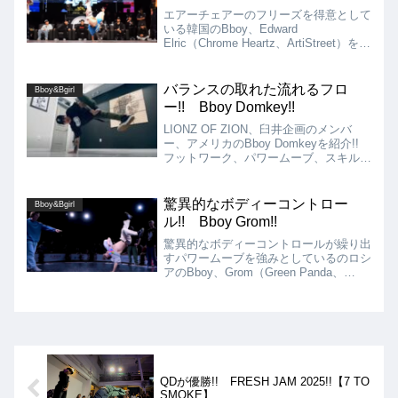
エアーチェアーのフリーズを得意として
いる韓国のBboy、Edward
Elric（Chrome Heartz、ArtiStreet）を紹
介します!! エアーチェアーがハマった
時のバチ止まり具合は本当に固まってい
るかのようです!!
バランスの取れた流れるフロ
Bboy&Bgirl
ー!! Bboy Domkey!!
LIONZ OF ZION、臼井企画のメンバ
ー、アメリカのBboy Domkeyを紹介!!
フットワーク、パワームーブ、スキル、
スレッドがバランスよく織り交ぜられた
フローが特徴で、時折見せるコミカルな
動きも彼の魅力です!!
驚異的なボディーコントロー
Bboy&Bgirl
ル!! Bboy Grom!!
驚異的なボディーコントロールが繰り出
すパワームーブを強みとしているのロシ
アのBboy、Grom（Green Panda、
Outstanding Crew）を紹介します!! ク
オリティーの高いパワームーブのコンビ
ネーションの他、高いボディーバランス
を必要とするフリーズなど、非常に高難
度の技をムーブに散りばめたスタイルを
しています!!
QDが優勝!! FRESH JAM 2025!!【7 TO
SMOKE】