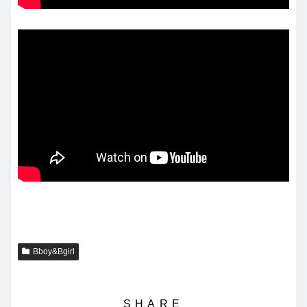
Bboy&Bgirl