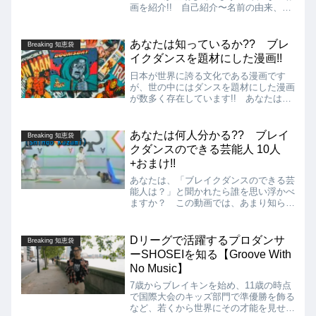
画を紹介!! 自己紹介〜名前の由来、パ
リ五輪・新競技"ブレイキン"〜現在のシ
ーンについて、お気に入りのラッパー〜
最高のブレイクダンサーまで、普段の踊
あなたは知っているか?? ブレ
Breaking 知恵袋
っている様子ではない、TSUKKIの新鮮
イクダンスを題材にした漫画!!
な一面が見られます!!
日本が世界に誇る文化である漫画です
が、世の中にはダンスを題材にした漫画
が数多く存在しています!! あなたは
「ブレイクダンス」を題材にした漫画が
存在していることを知っていますでしょ
うか？ この記事では知る人ぞ知るブレ
あなたは何人分かる?? ブレイ
Breaking 知恵袋
イクダンス漫画を紹介します!!
クダンスのできる芸能人 10人
+おまけ!!
あなたは、「ブレイクダンスのできる芸
能人は？」と聞かれたら誰を思い浮かべ
ますか？ この動画では、あまり知られ
ていないかもしれませんが実はかなりレ
ベルの高いBREAKINGができる芸能人
から、そんな人まで？と思われるかもし
Dリーグで活躍するプロダンサ
Breaking 知恵袋
れない意外な人までブレイクダンスので
ーSHOSEIを知る【Groove With
きる芸能人10人＋おまけ（笑）を紹介
No Music】
しています!!
7歳からブレイキンを始め、11歳の時点
で国際大会のキッズ部門で準優勝を飾る
など、若くから世界にその才能を見せる