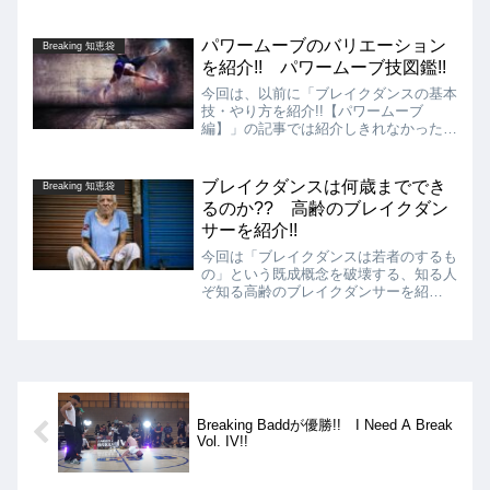
Bboy SHOSEI!! DewsTVがKouskeの
ロンドンの街を散歩しながら、踊るとき
の態度や姿勢へのこだわり、Dリーグの
パワームーブのバリエーション
Breaking 知恵袋
こと、Bboyとして得た人生の知恵など
を紹介!! パワームーブ技図鑑!!
様々な質問を投げかけています!!
今回は、以前に「ブレイクダンスの基本
技・やり方を紹介!!【パワームーブ
編】」の記事では紹介しきれなかったパ
ワームーブのバリエーションを紹介しま
す。
ブレイクダンスは何歳まででき
Breaking 知恵袋
るのか?? 高齢のブレイクダン
サーを紹介!!
今回は「ブレイクダンスは若者のするも
の」という既成概念を破壊する、知る人
ぞ知る高齢のブレイクダンサーを紹
介!! 紹介するのは、現在、世界最高齢
（?）とも言われている福井県のBboy
AMANO!! 現在75歳を超えるBboyです
が、そのバイタリティーには脱帽です!!
Breaking Baddが優勝!! I Need A Break
Vol. IV!!