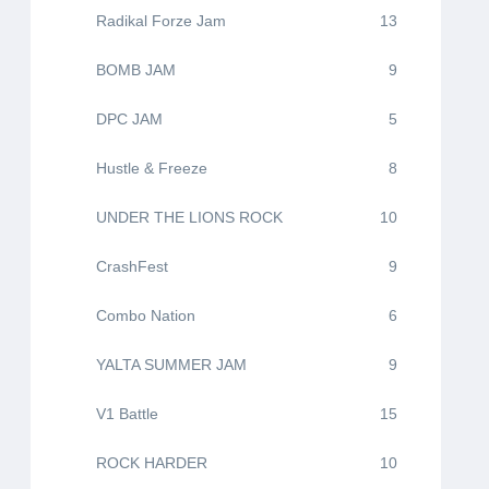
Radikal Forze Jam
13
BOMB JAM
9
DPC JAM
5
Hustle & Freeze
8
UNDER THE LIONS ROCK
10
CrashFest
9
Combo Nation
6
YALTA SUMMER JAM
9
V1 Battle
15
ROCK HARDER
10