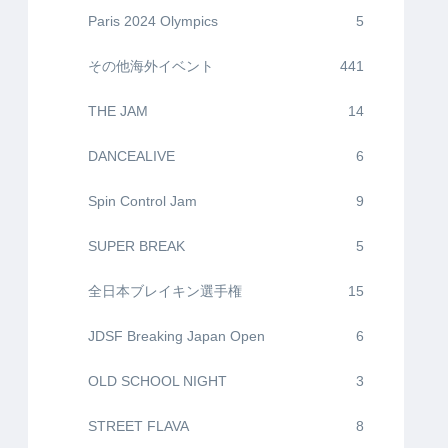
Paris 2024 Olympics
5
その他海外イベント
441
THE JAM
14
DANCEALIVE
6
Spin Control Jam
9
SUPER BREAK
5
全日本ブレイキン選手権
15
JDSF Breaking Japan Open
6
OLD SCHOOL NIGHT
3
STREET FLAVA
8