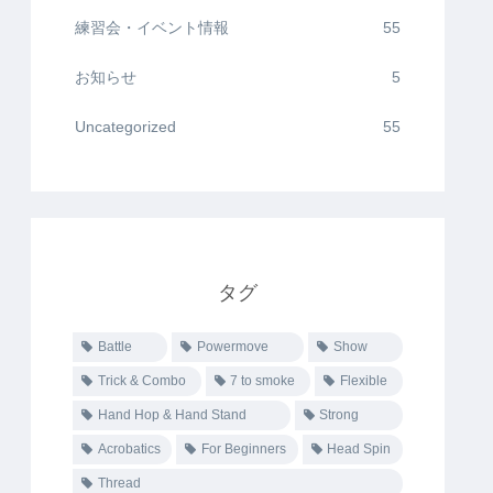
練習会・イベント情報
55
お知らせ
5
Uncategorized
55
タグ
Battle
Powermove
Show
Trick & Combo
7 to smoke
Flexible
Hand Hop & Hand Stand
Strong
Acrobatics
For Beginners
Head Spin
Thread