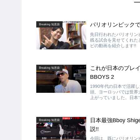
パリオリンピックで爪
Breaking 知恵袋
先日行われたパリオリン
残る試合を見せてくれたと
ビの動画を紹介します!
もHiro10の成長や活躍
これが日本のブレイクシ
Breaking 知恵袋
BBOYS 2
1990年代の日本で活躍し
頭、ヨーロッパでは世界
上がっていました。日本で
達が世界一を意識し、目指
日本最強Bboy Shi
Breaking 知恵袋
説!!
今回は、既にパリオリン