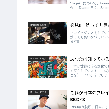
Shigekixについて、Fo
介!! Dragon曰く、S
れがズバ抜けていると指摘
必見!! 洗っても
Breaking 知恵袋
ブレイクダンスをしてい
洗っても臭いが残るTシ
ます!!
あなたは知っている
Breaking 知恵袋
日本が世界に誇る文化で
く存在しています!! 
とを知っていますでしょ
介します!!
これが日本のブレイクシ
Breaking 知恵袋
BBOYS
1980年代初頭、日本にま