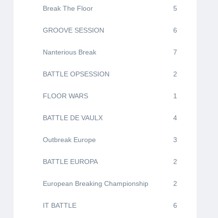
Break The Floor
5
GROOVE SESSION
6
Nanterious Break
7
BATTLE OPSESSION
2
FLOOR WARS
1
BATTLE DE VAULX
4
Outbreak Europe
3
BATTLE EUROPA
2
European Breaking Championship
2
IT BATTLE
6