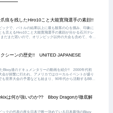
痕を残したHiro10こと大能寛飛選手の素顔!!
ピックで、バトルの結果以上に最も観客の心を掴み、印象に
も言えるHiro10こと大能寛飛選手の素顔が分かる石川テレ
! まだまだ若いので、オリンピック以外の大会も含めて、今後
には期待しかないですね!!
ーンの歴史!! UNITED JAPANESE
たBboy達のドキュメンタリーの動画を紹介!! 2000年代初
大会が頻繁に行われ、アメリカではローカルイベントが盛り
も世界大会の予選なども始まり、90年代から活動するBBOY
すようになります!!
gekixは何が強いのか?? Bboy Dragonが徹底解
ピックの代表の座を日本で唯一決めている日本最強のBboy