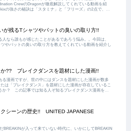
undnation CrewのDragonが徹底解説してくれている動画を紹
higekixの強さの秘訣は「スタミナ」と「フリーズ」の2点で、こ
しています!!
臭いが残るTシャツやパットの臭いの取り方!!
る人なら誰もが感じたことがあるであろう悩み。。今回は、
ャツやパットの臭いの取り方を教えてくれている動画を紹介し
か?? ブレイクダンスを題材にした漫画!!
ある漫画ですが、世の中にはダンスを題材にした漫画が数多
あなたは「ブレイクダンス」を題材にした漫画が存在しているこ
うか？ この記事では知る人ぞ知るブレイクダンス漫画を紹
ーンの歴史!! UNITED JAPANESE
だBREAKINが入って来ていない時代に、いかにしてBREAKIN