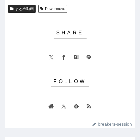
まとめ動画
Powermove
breakers-session