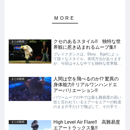
クセのあるスタイル!! 独特な世
まとめ動画
界観に惹き込まれるムーブ集!!
ブレイクダンスは、Bboy、Bgirlによっ
て様々なスタイル、表現方法があります
が、今回はそんな中でも独特な世界観に
引き込まれるクセの強いムーブをする
Bboy達を集めた動画を紹介します!!
人間は空を飛べるのか!? 驚異の
まとめ動画
身体能力!! リアルワンハンドエ
アーバリエーション!!
パワームーブの中では最も難易度の高い
技と言われているエアーをエアーの軌道
のまま片手だけで飛ばして、その手でま
たキャッチするという最高難度とも言え
るパワームーブであるリアルワンハンド
エアーのバリエーショーンを集めた動画
High Level Air Flare!! 高難易度
まとめ動画
を紹介します。
エアートラックス集!!