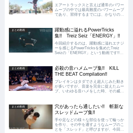
エアートラックスと言えば通常のパワー
ムーブの中では最高難度のパワームーブ
であり、習得するまでには、かなりの時
間と練習量が必要となる技です!! 今回
はそんなエアートラックスの中でも更に
選りすぐりの高難易度のエアートラック
躍動感に溢れるPowerTricks
まとめ動画
スを集めた動画を紹介します!!
集!! Treiz Seiz「ENERGY」!!
今回紹介するのは、躍動感に溢れエナジ
ーを感じるPowerTricksを集めたTreiz
Seizの「ENERGY」という動画です!!
PowerTricksの中でもムーブのキレ、ダ
イナミックさなどが素晴らしいものばか
りを切り取って集められており、見てい
必殺の音ハメムーブ集!! KILL
まとめ動画
るだけでも爽快な気持ちになります!!
THE BEAT Compilation!!
ブレイキンはタダでさえ超人じみた動き
が多いですが、音楽を完全に捉えたムー
ブ、いわゆる音ハメをした時、その威力
は何倍にも膨れ上がります!! 音ハメを
英語では「KILL THE BEAT」と呼び、
まさにBEATをKILLするかのような爆発
穴があったら通したい!! 斬新な
まとめ動画
力を生み出します!! 今回は、そんな音
スレッドムーブ集!!
ハメを集めた動画を紹介します!!
手や足などの様々な部位を使って輪っか
を作り、その中を通すようなムーブのこ
とを「スレッド」と呼びますが、今回は