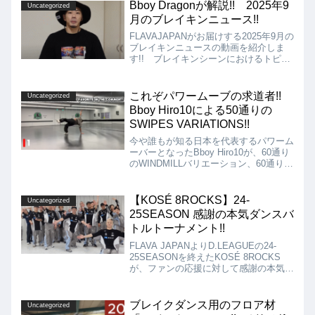
ンス界の主要な出来事がわかるようにな
Bboy Dragonが解説!! 2025年9
Uncategorized
るのではないでしょうか!!
月のブレイキンニュース!!
FLAVAJAPANがお届けする2025年9月の
ブレイキンニュースの動画を紹介しま
す!! ブレイキンシーンにおけるトピッ
クやバトルの結果などをお届けしていま
す!! こちらを見るだけで、ブレイクダ
ンス界の主要な出来事がわかるようにな
これぞパワームーブの求道者!!
Uncategorized
るのではないでしょうか!!
Bboy Hiro10による50通りの
SWIPES VARIATIONS!!
今や誰もが知る日本を代表するパワーム
ーバーとなったBboy Hiro10が、60通り
のWINDMILLバリエーション、60通りの
HALOバリエーションに続き、今度は50
通りのSWIPESバリエーションの動画を
アップされたので紹介!! Hiro10の底知
【KOSÉ 8ROCKS】24-
Uncategorized
れないパワームーブを追求する姿がよく
25SEASON 感謝の本気ダンスバ
わかる動画です!!
トルトーナメント!!
FLAVA JAPANよりD.LEAGUEの24-
25SEASONを終えたKOSÉ 8ROCKS
が、ファンの応援に対して感謝の本気ダ
ンスバトルトーナメントを開催する、と
いう動画を紹介します!! 「本気ダンス
バトルトーナメント」というだけあっ
ブレイクダンス用のフロア材
Uncategorized
て、それぞれのムーブを見ていても確か