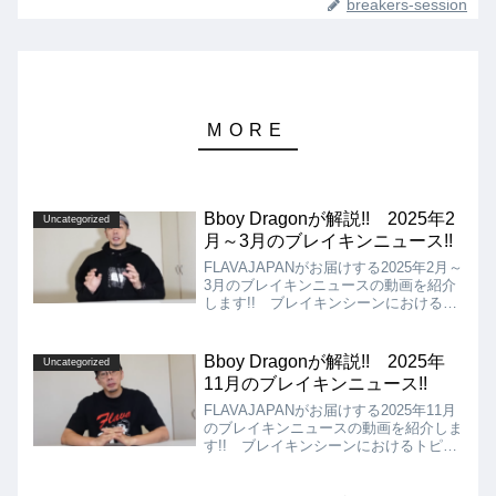
breakers-session
Bboy Dragonが解説!! 2025年2
Uncategorized
月～3月のブレイキンニュース!!
FLAVAJAPANがお届けする2025年2月～
3月のブレイキンニュースの動画を紹介
します!! ブレイキンシーンにおけるト
ピックやバトルの結果などをお届けして
います!! こちらを見るだけで、ブレイ
クダンス界の主要な出来事がわかるよう
Bboy Dragonが解説!! 2025年
Uncategorized
になるのではないでしょうか!!
11月のブレイキンニュース!!
FLAVAJAPANがお届けする2025年11月
のブレイキンニュースの動画を紹介しま
す!! ブレイキンシーンにおけるトピッ
クやバトルの結果などをお届けしていま
す!! こちらを見るだけで、ブレイクダ