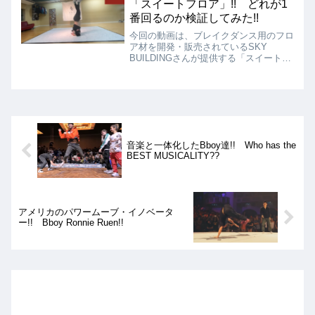
「スイートフロア」!! どれが1
にかなり本気です!!
番回るのか検証してみた!!
今回の動画は、ブレイクダンス用のフロ
ア材を開発・販売されているSKY
BUILDINGさんが提供する「スイートフ
ロア」という商材について、どれが結局
1番回るのか、というのをニッキーKス
タジオ協力の元、ガチ検証したという動
画をご紹介!!
音楽と一体化したBboy達!! Who has the
BEST MUSICALITY??
アメリカのパワームーブ・イノベータ
ー!! Bboy Ronnie Ruen!!