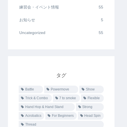
練習会・イベント情報
55
お知らせ
5
Uncategorized
55
タグ
Battle
Powermove
Show
Trick & Combo
7 to smoke
Flexible
Hand Hop & Hand Stand
Strong
Acrobatics
For Beginners
Head Spin
Thread