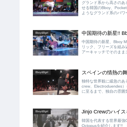
グランド系から高さのあ
せる韓国のBboy、Poc
ようなグランド系のパワ
のあるパワームーブまで
中国期待の新星!! Bboy
Bboy&Bgirl
中国期待の新星、Bboy 
リック、フリーズを組み込
アーキャッチでそのまま
スペインの情熱の舞い!!
Bboy&Bgirl
独特な世界観に緩急のある滑
crew、Electrodue
に至るまで、独自の雰囲
スタイルで踊ります!!
Jinjo Crewのハイス
Bboy&Bgirl
韓国を代表する世界最強Cre
Octopusを紹介しま