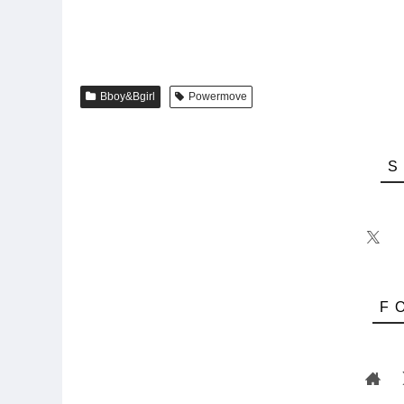
Bboy&Bgirl
Powermove