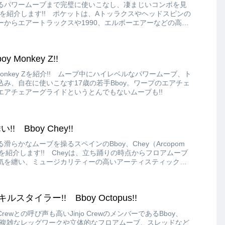
るパワームーブまで完璧に使いこなし、凄まじいコンボを見
ketを紹介します!! ポケットは、Aトッラクスやヘッドスピンの
ーからエアートラックスや1990、エルボーエアーなどの高さ
あらゆるパワームーブを得意としています!!
 Monkey Z!!
Monkey Zを紹介!! ムーブ中にハイレベルなパワームーブ、ト
み、自在に使いこなす17歳の若手Bboy。ワープのエアチェ
エアチェアーグライドというとんでもないムーブも!!
 Bboy Chey!!
らかなムーブを操るスペインのBboy、Chey（Arcopom
ndes）を紹介します!! Cheyは、立ち踊りの時点からフロアムーブ
気を纏い、ミュージカリティーの高いアーティスティックな
キルスタイラー!! Bboy Octopus!!
wとの呼び声も高いJinjo CrewのメンバーであるBboy、
す!! 複雑なレッグワークや立体的なフロアムーブ、スレッドなど