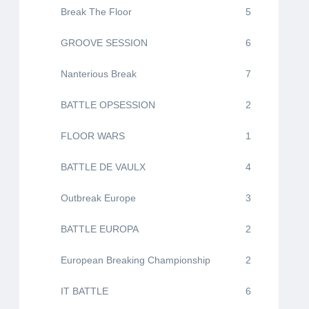
Break The Floor
5
GROOVE SESSION
6
Nanterious Break
7
BATTLE OPSESSION
2
FLOOR WARS
1
BATTLE DE VAULX
4
Outbreak Europe
3
BATTLE EUROPA
2
European Breaking Championship
2
IT BATTLE
6