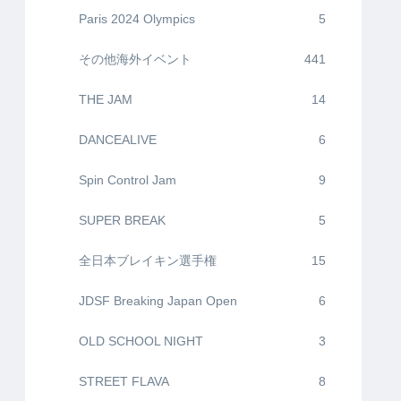
Paris 2024 Olympics
5
その他海外イベント
441
THE JAM
14
DANCEALIVE
6
Spin Control Jam
9
SUPER BREAK
5
全日本ブレイキン選手権
15
JDSF Breaking Japan Open
6
OLD SCHOOL NIGHT
3
STREET FLAVA
8