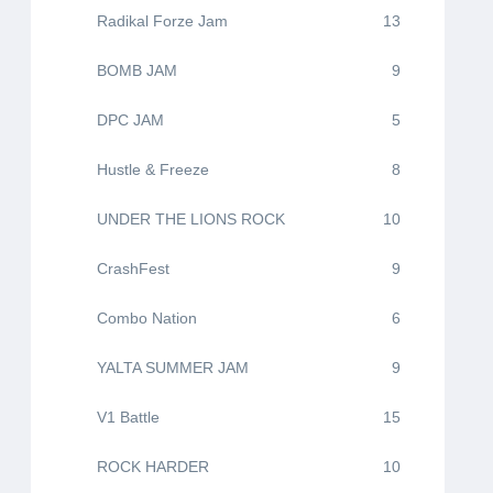
Radikal Forze Jam
13
BOMB JAM
9
DPC JAM
5
Hustle & Freeze
8
UNDER THE LIONS ROCK
10
CrashFest
9
Combo Nation
6
YALTA SUMMER JAM
9
V1 Battle
15
ROCK HARDER
10