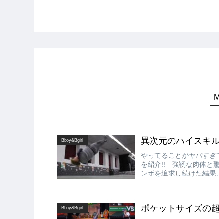
異次元のハイスキル!! B
Bboy&Bgirl
やってることがヤバすぎてハ
を紹介!! 強靭な肉体
ンボを追求し続けた結果、
ポケットサイズの超回転!
Bboy&Bgirl