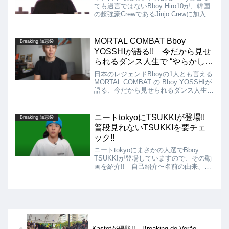
ても過言ではないBboy Hiro10が、韓国
の超強豪CrewであるJinjo Crewに加入し
たというビッグニュースです!!
Shigekix、Issinに並び、国内外から今最
も注目されているBboyと言えるHiro10
MORTAL COMBAT Bboy
Breaking 知恵袋
がまさかのJinjo Crew入りということ
YOSSHIが語る!! 今だから見せ
で、今後の活躍にも期待したいです!!
られるダンス人生で “やらかし
た” 事件!!
日本のレジェンドBboyの1人とも言える
MORTAL COMBAT の Bboy YOSSHIが
語る、今だから見せられるダンス人生で
"やらかした" 事件についての動画を紹
介します!! 当時の懐かしい映像も色々
と載せてくれていますので、ぜひご覧く
ニートtokyoにTSUKKIが登場!!
Breaking 知恵袋
ださい!!
普段見れないTSUKKIを要チェ
ック!!
ニートtokyoにまさかの人選でBboy
TSUKKIが登場していますので、その動
画を紹介!! 自己紹介〜名前の由来、パ
リ五輪・新競技"ブレイキン"〜現在のシ
ーンについて、お気に入りのラッパー〜
最高のブレイクダンサーまで、普段の踊
っている様子ではない、TSUKKIの新鮮
な一面が見られます!!
Kastetが優勝!! Breaking do Verão