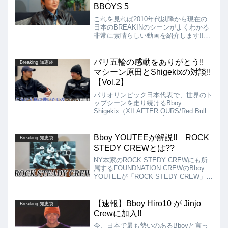
BBOYS 5
これを見れば2010年代以降から現在の
日本のBREAKINのシーンがよくわかる
非常に素晴らしい動画を紹介します!!
現在のBREAKINシーンを代表するトッ
プBboy、Bgirlへのインタビューによっ
て構成されています!! 日本のブレイク
パリ五輪の感動をありがとう!!
Breaking 知恵袋
シーンの歴史が凝縮された動画の第5弾
マシーン原田とShigekixの対談!!
です。
【Vol.2】
パリオリンピック日本代表で、世界のト
ップシーンを走り続けるBboy
Shigekix（XII AFTER OURS/Red Bull
BC One All Stars/KOSÉ
8ROCKS/K.A.K.B）と日本のブレイキ
ン界のレジェンドであるマシーン原田に
Bboy YOUTEEが解説!! ROCK
Breaking 知恵袋
よる対談の動画の続編を紹介します!!
STEDY CREWとは??
NY本家のROCK STEDY CREWにも所
属するFOUNDNATION CREWのBboy
YOUTEEが「ROCK STEDY CREW」に
ついて解説!! 全然知らなかった人はも
ちろん、名前くらいは知っているけど詳
しくは知らないという人も必見です!!
【速報】Bboy Hiro10 が Jinjo
Breaking 知恵袋
Crewに加入!!
今、日本で最も勢いのあるBboyと言っ