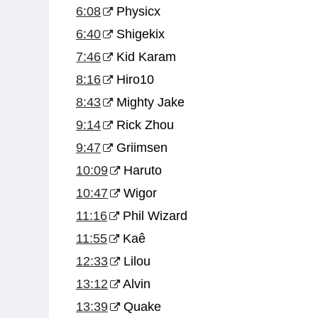
6:08
Physicx
6:40
Shigekix
7:46
Kid Karam
8:16
Hiro10
8:43
Mighty Jake
9:14
Rick Zhou
9:47
Griimsen
10:09
Haruto
10:47
Wigor
11:16
Phil Wizard
11:55
Kaê
12:33
Lilou
13:12
Alvin
13:39
Quake