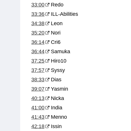
33:00
Redo
33:36
ILL-Abilities
34:38
Leon
35:20
Nori
36:14
Cri6
36:44
Samuka
37:25
Hiro10
37:57
Syssy
38:33
Dias
39:07
Yasmin
40:13
Nicka
41:00
India
41:43
Menno
42:18
Issin