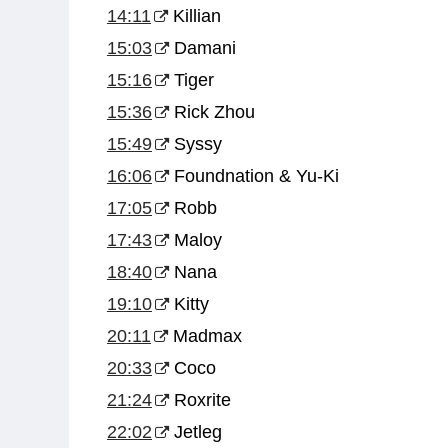
14:11
Killian
15:03
Damani
15:16
Tiger
15:36
Rick Zhou
15:49
Syssy
16:06
Foundnation & Yu-Ki
17:05
Robb
17:43
Maloy
18:40
Nana
19:10
Kitty
20:11
Madmax
20:33
Coco
21:24
Roxrite
22:02
Jetleg