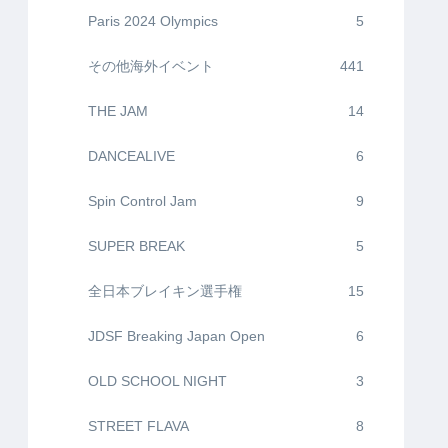
Paris 2024 Olympics
5
その他海外イベント
441
THE JAM
14
DANCEALIVE
6
Spin Control Jam
9
SUPER BREAK
5
全日本ブレイキン選手権
15
JDSF Breaking Japan Open
6
OLD SCHOOL NIGHT
3
STREET FLAVA
8