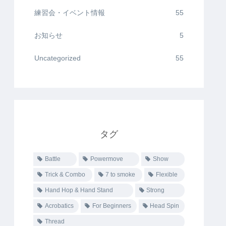
練習会・イベント情報
55
お知らせ
5
Uncategorized
55
タグ
Battle
Powermove
Show
Trick & Combo
7 to smoke
Flexible
Hand Hop & Hand Stand
Strong
Acrobatics
For Beginners
Head Spin
Thread