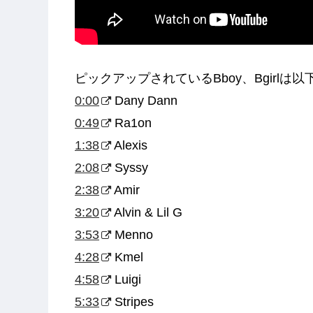
ピックアップされているBboy、Bgirlは以
0:00
Dany Dann
0:49
Ra1on
1:38
Alexis
2:08
Syssy
2:38
Amir
3:20
Alvin & Lil G
3:53
Menno
4:28
Kmel
4:58
Luigi
5:33
Stripes