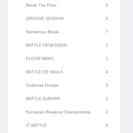
Break The Floor
5
GROOVE SESSION
6
Nanterious Break
7
BATTLE OPSESSION
2
FLOOR WARS
1
BATTLE DE VAULX
4
Outbreak Europe
3
BATTLE EUROPA
2
European Breaking Championship
2
IT BATTLE
6