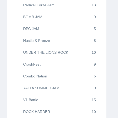
Radikal Forze Jam
13
BOMB JAM
9
DPC JAM
5
Hustle & Freeze
8
UNDER THE LIONS ROCK
10
CrashFest
9
Combo Nation
6
YALTA SUMMER JAM
9
V1 Battle
15
ROCK HARDER
10