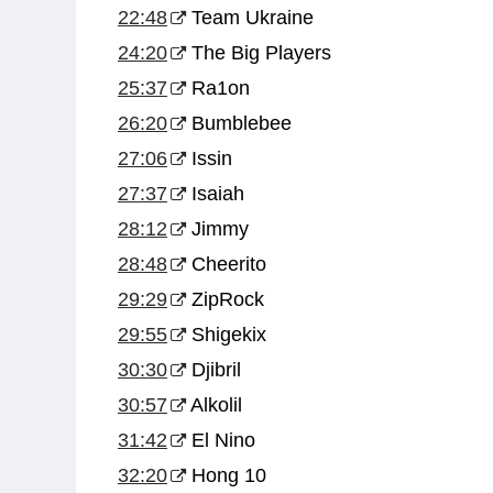
22:48
Team Ukraine
24:20
The Big Players
25:37
Ra1on
26:20
Bumblebee
27:06
Issin
27:37
Isaiah
28:12
Jimmy
28:48
Cheerito
29:29
ZipRock
29:55
Shigekix
30:30
Djibril
30:57
Alkolil
31:42
El Nino
32:20
Hong 10