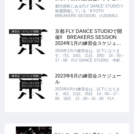
ル!!
都河原町にあるFLY DANCE STUDIOで
毎週開催している「KYOTO
BREAKERS SESSION」の2026年2月
の練習会スケジュールは以下になりま
す!! 1日、8日、15日、22日14：00～
17：00 FLY DANCE STUDIO 寺町A
京都 FLY DANCE STUDIOで開
練習会・イベント情報
スタジオ アクセス：京都市中京区寺町
催!! BREAKERS SESSION
通錦小路下る東大文字町292 寺町 詩の
2024年1月の練習会スケジュー
小路3F ￥500
ル!!
2024年1月の練習会は、以下になりま
す。7日、14日、21日、28日 14：00～
17：00 FLY DANCE STUDIO 寺町A
スタジオ アクセス：京都市中京区寺町
通錦小路下る東大文字町292 寺町 詩の
小路3F ￥500 どなたでもお気軽にご
2023年6月の練習会スケジュー
練習会・イベント情報
参加ください!! お待ちしております!!
ル
2023年6月の練習会は、以下になりま
す。4日、11日、25日 14：00～17：
00、18日 13：00～16：00 FLY
DANCE STUDIO 寺町Aスタジオ
￥500