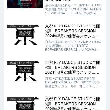
京都河原町にあるFLY DANCE STUDIO
で開催している「KYOTO BREAKER'S
SESSION BATTLE vol.6」のお知らせ
です!! 今ならまだエントリー可能で
す!! 「我こそは」という方、エントリ
ーお待ちしております!!
京都 FLY DANCE STUDIOで開
練習会・イベント情報
催!! BREAKERS SESSION
2024年6月の練習会スケジュー
ル!!
京都河原町にあるFLY DANCE STUDIO
で毎週開催している「KYOTO
BREAKERS SESSION」の2024年6月
の練習会スケジュールは以下になりま
す!! 2日、9日、16日、23日、30日14：
00～17：00 FLY DANCE STUDIO 寺
京都 FLY DANCE STUDIOで開
練習会・イベント情報
町Aスタジオ アクセス：京都市中京区
催!! BREAKERS SESSION
寺町通錦小路下る東大文字町292 寺町
2024年3月の練習会スケジュー
詩の小路3F ￥500
ル!!
京都 FLY DANCE STUDIOで開催!!
BREAKERS SESSION 2024年3月の
練習会スケジュール!! 3日、10日、17
日、24日、31日 14：00～17：00
FLY DANCE STUDIO 寺町Aスタジ
オ アクセス：京都市中京区寺町通錦小
京都 FLY DANCE STUDIOで開
練習会・イベント情報
路下る東大文字町292 寺町 詩の小路
催!! BREAKERS SESSION
3F ￥500
2026年2月の練習会スケジュー