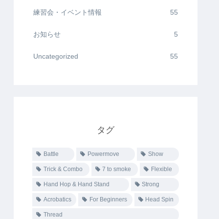
練習会・イベント情報
55
お知らせ
5
Uncategorized
55
タグ
Battle
Powermove
Show
Trick & Combo
7 to smoke
Flexible
Hand Hop & Hand Stand
Strong
Acrobatics
For Beginners
Head Spin
Thread