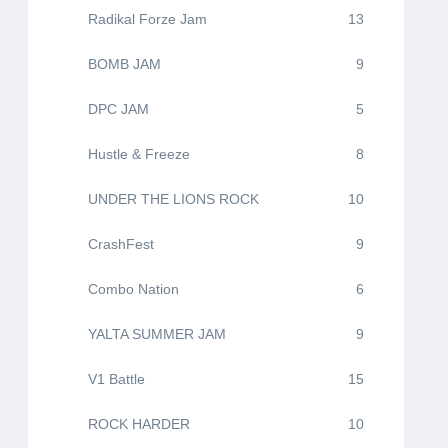
Radikal Forze Jam
13
BOMB JAM
9
DPC JAM
5
Hustle & Freeze
8
UNDER THE LIONS ROCK
10
CrashFest
9
Combo Nation
6
YALTA SUMMER JAM
9
V1 Battle
15
ROCK HARDER
10