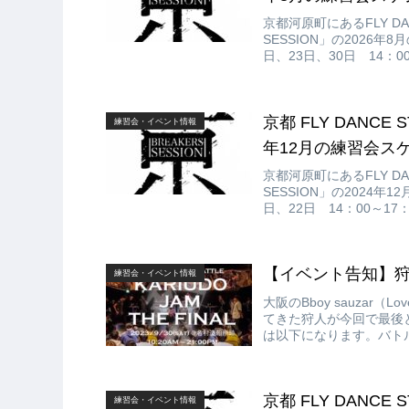
京都河原町にあるFLY DAN
SESSION」の2026
日、23日、30日 14：00
ス：京都市中京区寺町通錦
京都 FLY DANCE 
練習会・イベント情報
年12月の練習会スケ
京都河原町にあるFLY DAN
SESSION」の2024年
日、22日 14：00～17
都市中京区寺町通錦小路下
【イベント告知】狩人 J
練習会・イベント情報
大阪のBboy sauzar（Lov
てきた狩人が今回で最後となる
は以下になります。バトル
京都 FLY DANCE 
練習会・イベント情報