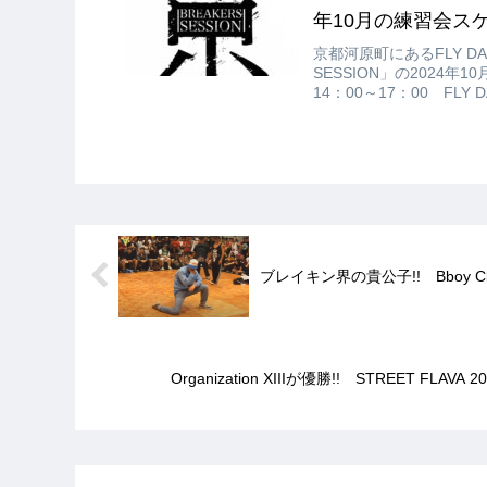
年10月の練習会スケ
京都河原町にあるFLY DAN
SESSION」の2024年
14：00～17：00 FL
町通錦小路下る東大文字町2
ブレイキン界の貴公子!! Bboy Clo
Organization XIIIが優勝!! STREET FLAVA 