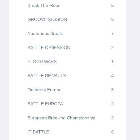
Break The Floor
5
GROOVE SESSION
6
Nanterious Break
7
BATTLE OPSESSION
2
FLOOR WARS
1
BATTLE DE VAULX
4
Outbreak Europe
3
BATTLE EUROPA
2
European Breaking Championship
2
IT BATTLE
6