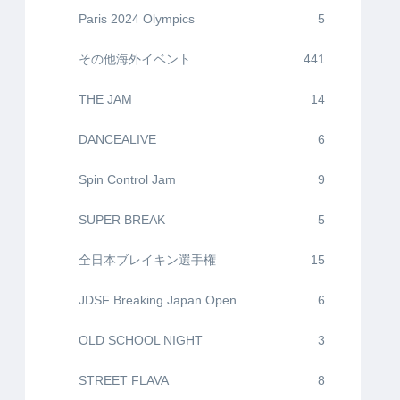
Paris 2024 Olympics
5
その他海外イベント
441
THE JAM
14
DANCEALIVE
6
Spin Control Jam
9
SUPER BREAK
5
全日本ブレイキン選手権
15
JDSF Breaking Japan Open
6
OLD SCHOOL NIGHT
3
STREET FLAVA
8