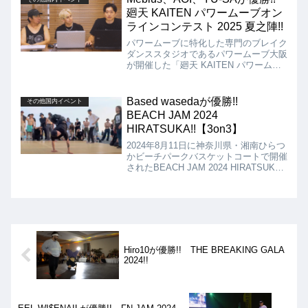
廻天 KAITEN パワームーブオン
ラインコンテスト 2025 夏之陣!!
パワームーブに特化した専門のブレイク
ダンススタジオであるパワームーブ大阪
が開催した「廻天 KAITEN パワームー
ブオンラインコンテスト 2025 夏之陣」
の動画を紹介します。優勝はビギナー部
門がYU-SA、U15部門がAOI、一般部門
Based wasedaが優勝!!
その他国内イベント
がMebiusとなりました!!
BEACH JAM 2024
HIRATSUKA!!【3on3】
2024年8月11日に神奈川県・湘南ひらつ
かビーチパークバスケットコートで開催
されたBEACH JAM 2024 HIRATSUKA
から3on3の動画を紹介します。決勝
は、Based waseda vs UNPOPULESTと
なりましたが、結果は、Based waseda
が優勝となりました!!
Hiro10が優勝!! THE BREAKING GALA
2024!!