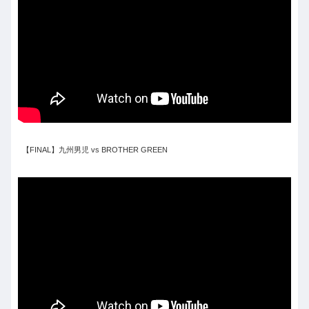
【FINAL】九州男児 vs BROTHER GREEN