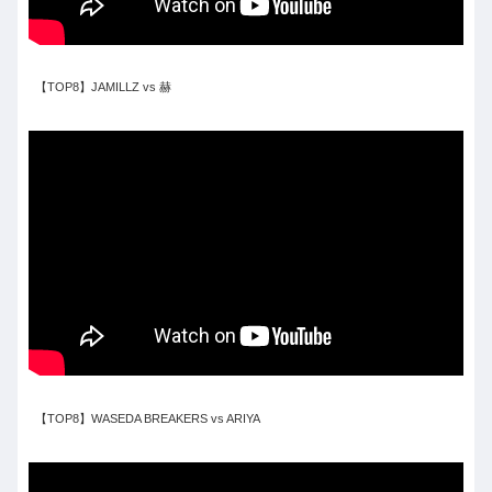
【TOP8】JAMILLZ vs 赫
【TOP8】WASEDA BREAKERS vs ARIYA