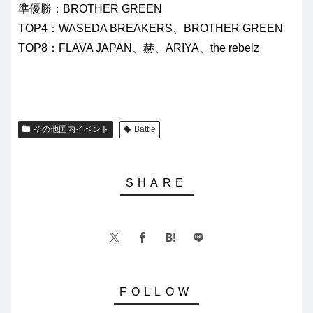
準優勝：BROTHER GREEN
TOP4：WASEDA BREAKERS、BROTHER GREEN
TOP8：FLAVA JAPAN、赫、ARIYA、the rebelz
その他国内イベント
Battle