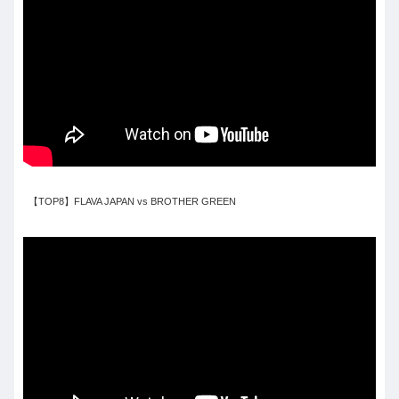
【TOP8】FLAVA JAPAN vs BROTHER GREEN