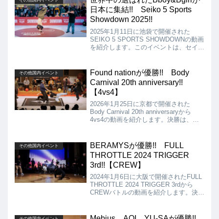
その他国内イベント
からの映像。
日本に集結!! Seiko 5 Sports
Showdown 2025!!
2025年1月11日に池袋で開催された
SEIKO 5 SPORTS SHOWDOWNの動画
を紹介します。このイベントは、セイコ
ーの主催する今回で2度目となるブレイ
キンイベントで日本・米国・欧州・アジ
アの世界各国から選ばれた10名の大人
Found nationが優勝!! Body
その他国内イベント
気Bboy、Bgirlが集結し、 5つのバトル
Carnival 20th anniversary!!
が繰り広げられるといったものになりま
【4vs4】
す。
2026年1月25日に京都で開催された
Body Carnival 20th anniversaryから
4vs4の動画を紹介します。決勝は、
Antithesis Odds vs Found nationとなり
ましたが、結果は、Found nationが優勝
となりました!!
BERAMYSが優勝!! FULL
その他国内イベント
THROTTLE 2024 TRIGGER
3rd!!【CREW】
2024年1月6日に大阪で開催されたFULL
THROTTLE 2024 TRIGGER 3rdから
CREWバトルの動画を紹介します。決勝
は、BERAMYS vs ⅩⅢ機関となりまし
たが、優勝はBERAMYSとなりました!!
Mebius、AOI、YU-SAが優勝!!
その他国内イベント