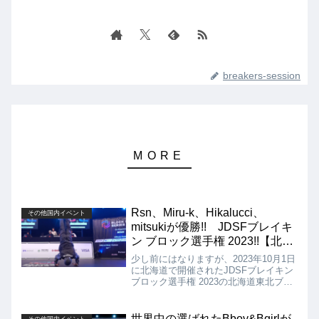
breakers-session
Rsn、Miru-k、Hikalucci、
その他国内イベント
mitsukiが優勝!! JDSFブレイキ
ン ブロック選手権 2023!!【北海
道東北ブロック】
少し前にはなりますが、2023年10月1日
に北海道で開催されたJDSFブレイキン
ブロック選手権 2023の北海道東北ブロ
ックの動画を紹介。動画はOPEN
BBOY、OPEN BGIRL、JUNIOR
BBOY、JUNIOR BGIRLのSEMI FINAL
世界中の選ばれたBboy&Bgirlが