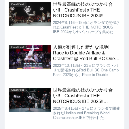
の動画は先んじて紹介していましたが、
世界最高峰の技のぶつかり合
CrashFest
FULL BATTLEの映像を見ると、
い!! CrashFest x THE
HYPEST MOMENTSには収録されてい
NOTORIOUS IBE 2024!!
なかった数多くの激ヤバいムーブを堪能
【HYPEST MOMENTS】
できます!!
2024年8月16～18日にオランダで開催さ
れたCrashFest x THE NOTORIOUS
IBE 2024からヤバいムーブを集めた動
画を紹介。純粋にヤバいムーブを出し合
う、世界最高峰の技のぶつかり合いであ
るCrashFest!! 2024年も物凄いことに
人類が到達した新たな境地!!
CrashFest
なっています!!
Race to Double Airflare &
Crashfest @ Red Bull BC One
Camp Paris 2023!!
2023年10月18日～21日にフランス・パ
リで開催されるRed Bull BC One Camp
Paris 2023から、Race to Double
Airflare & Crashfestというコンテンツの
動画を紹介。Monkey kingが多くの観衆
の見守る中、見事Double Airflareを成
世界最高峰の技のぶつかり合
CrashFest
功!!
い!! CrashFest x THE
NOTORIOUS IBE 2025!!
【HYPEST MOMENTS】
2025年8月15日～17日にオランダで開催
されたUndisputed Breaking World
Championship×IBEで行われた
CrashFestヤバいムーブを集めた動画を
紹介します。超絶ハイスキル、超絶デン