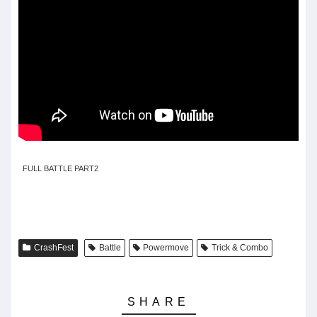
FULL BATTLE PART2
CrashFest
Battle
Powermove
Trick & Combo