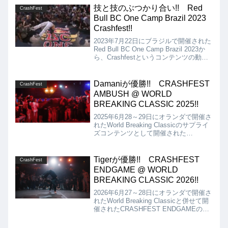
技と技のぶつかり合い!! Red
CrashFest
Bull BC One Camp Brazil 2023
Crashfest!!
2023年7月22日にブラジルで開催された
Red Bull BC One Camp Brazil 2023か
ら、Crashfestというコンテンツの動画
を紹介。Crashfestは、名前の通りクラ
ッシュ上等で、自分のできるヤバいムー
ブを出し合うサイファーバトルです!!
Damaniが優勝!! CRASHFEST
CrashFest
AMBUSH @ WORLD
BREAKING CLASSIC 2025!!
2025年6月28～29日にオランダで開催さ
れたWorld Breaking Classicのサプライ
ズコンテンツとして開催された
CrashFestの動画を紹介します。Damani
vs Dope Dogによる延長戦の結果は、
Damaniの優勝となりました!!
Tigerが優勝!! CRASHFEST
CrashFest
ENDGAME @ WORLD
BREAKING CLASSIC 2026!!
2026年6月27～28日にオランダで開催さ
れたWorld Breaking Classicと併せて開
催されたCRASHFEST ENDGAMEの
FULL BATTLEの映像が公開されました
ので紹介します。HYPEST MOMENTS