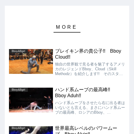
ブレイキン界の貴公子!! Bboy
Bboy&Bgirl
Cloud!!
独自の世界観で見る者を魅了するアメリ
カのレジェンドBboy、Cloud（Skill
Methodz）を紹介します!! そのスタイ
ルは王道のBboyのそれとは違い、立ち
振る舞いや見せ方、空気感の作り方、間
の取り方などの表現がズバ抜けて上手
ハンド系ムーブの最高峰!!
Bboy&Bgirl
く、ダンサーの枠を優に超えており、も
Bboy Aduh!!
はやアクターと言えるのではないでしょ
うか!!
ハンド系ムーブをさせたら右に出る者は
いないとも言える、まさにハンド系ムー
ブの最高峰、ロシアのBboy、
Aduh（Predatorz Crew）を紹介!! ハン
ド系ムーブの代表格であるジャックハン
マーやUFOなどはもちろんのこと、開
世界最高レベルのパワームー
Bboy&Bgirl
脚した状態や足をかけた状態、座禅の状