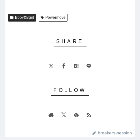
Bboy&Bgirl
Powermove
breakers-session