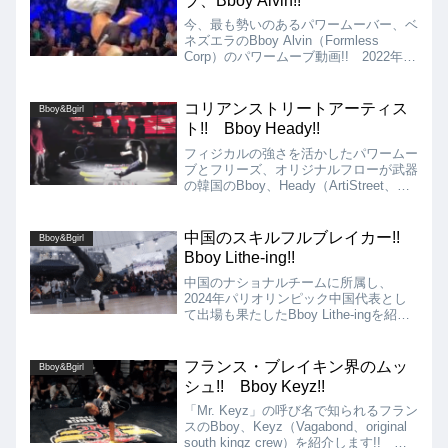
ブ、Bboy Alvin!!
態でのハンドスピンを使いこなします!!
今、最も勢いのあるパワームーバー、ベ
ネズエラのBboy Alvin（Formless
Corp）のパワームーブ動画!! 2022年の
BC One World Finalにも招待選手として
選出!! バトルの動画も併せて紹介!!
コリアンストリートアーティス
Bboy&Bgirl
ト!! Bboy Heady!!
フィジカルの強さを活かしたパワームー
ブとフリーズ、オリジナルフローが武器
の韓国のBboy、Heady（ArtiStreet、
Wild Crush、Fresh Family）を紹介しま
す!! パワームーブとフロアムーブの基
礎力の高さに加えて、インパクトのある
中国のスキルフルブレイカー!!
Bboy&Bgirl
スキルフルなシグネチャームーブをいく
Bboy Lithe-ing!!
つも持っていることで、特徴のある尖っ
たBboyにまで昇華しています!!
中国のナショナルチームに所属し、
2024年パリオリンピック中国代表とし
て出場も果たしたBboy Lithe-ingを紹介
します!! Lithe-ingはここ数年でメキメ
キと頭角を現している中国のBboyの1人
で、そのダンススタイルは非常にスキル
フランス・ブレイキン界のムッ
Bboy&Bgirl
フルかつパワフルです!!
シュ!! Bboy Keyz!!
「Mr. Keyz」の呼び名で知られるフラン
スのBboy、Keyz（Vagabond、original
south kingz crew）を紹介します!!