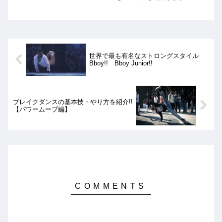
Keyzは、Vagabondによるフランス最強
時代を築いた立役者の1人で、安定感の
ある力強いフットワークに、アクロバッ
トやパワームーブ、フリーズを組み合わ
せたもので、多くのBboyからの尊敬を
集めています!!
世界で最も有名なストロングスタイル
Bboy!! Bboy Junior!!
ブレイクダンスの基本技・やり方を紹介!!
【パワームーブ編】