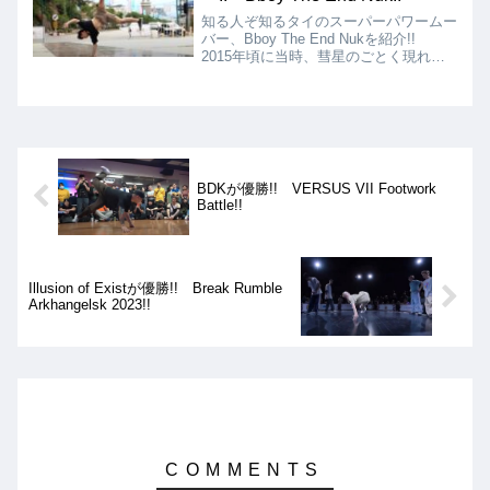
知る人ぞ知るタイのスーパーパワームー
バー、Bboy The End Nukを紹介!!
2015年頃に当時、彗星のごとく現れ、
パワームーブ界を騒然とさせたBboy
で、リアルワンハンドエアーを得意と
し、超絶ハイスキルムーブをこなしま
す!!
BDKが優勝!! VERSUS VII Footwork
Battle!!
Illusion of Existが優勝!! Break Rumble
Arkhangelsk 2023!!