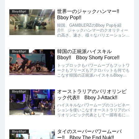
自在に使いこなす17歳の若手Bboy。ワ
ープのエアチェアーキャッチでそのまま
エアチェアーグライドというとんでもな
世界一のジャックハンマー!!
Bboy&Bgirl
いムーブも!!
Bboy Pop!!
韓国、GAMBLERZのBboy Popを紹
介!! ジャックハンマーのクオリティー
の高さ、速さ、様々なバリエーションか
ら世界一と言えるのではないでしょう
か!! また、パワームーブ、縦系やスト
ロング系のムーブも物凄いクオリティー
韓国の正統派ハイスキル
Bboy&Bgirl
の高さです!!
Bboy!! Bboy Shorty Force!!
トップロックもパワームーブもフットワ
ークもフリーズもアクロバットも何でも
こなす韓国の正統派ハイスキルBboy、
Shorty Force（Drifterz Crew、One Way
Crew、Juice Crew、Seoul Skillz、
Leadmos）を紹介!!
オーストラリアのパリオリンピ
Bboy&Bgirl
ック代表!! Bboy J-Attack!!
ハイスキルなパワームーブのコンビネー
ションを使いこなすオーストラリアのパ
リオリンピック代表として一躍有名にな
ったBboy、J-Attack（Team Cream）を
紹介します!!ベースとなるスキルは安定
感を感じさせる程にポテンシャルが高
タイのスーパーパワームーバ
Bboy&Bgirl
く、今後も要注目のBboyです!!
ー!! Bboy The End Nuk!!