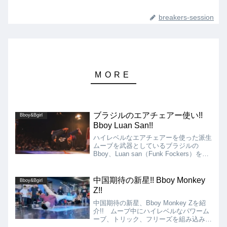
breakers-session
ブラジルのエアチェアー使い!!
Bboy&Bgirl
Bboy Luan San!!
ハイレベルなエアチェアーを使った派生
ムーブを武器としているブラジルの
Bboy、Luan san（Funk Fockers）を紹
介します!! Luan sanはエアチェアーを
最も得意としており、ムーブの最後に決
めとしてフリーズで使うことはもちろ
中国期待の新星!! Bboy Monkey
Bboy&Bgirl
ん、エアチェアーを織り交ぜたコンボな
Z!!
ど使い方も多彩です!!
中国期待の新星、Bboy Monkey Zを紹
介!! ムーブ中にハイレベルなパワーム
ーブ、トリック、フリーズを組み込み、