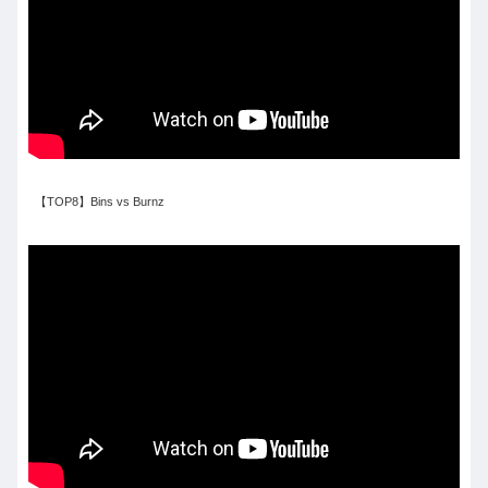
【TOP8】Bins vs Burnz