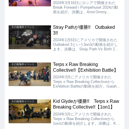
2024年3月16日にロシアで開催された
Break Forward i Pumpehuset 2024の動
画を紹介。決勝は、Amir/Jimmy
(MetaUniq) vs Dany Dann/Exaggerate
(Vagabond/FKC)となりましたが、結果
は、Amir/Jimmy (MetaUniq)が優勝とな
Stray Pathが優勝!! Outbaked
その他海外イベント
りました!!
3!!
2024年1月6日にアメリカで開催された
Outbaked 3という3on3の動画を紹介し
ます。決勝は、Stray Path Vs Birth 2
Graveとなりましたが、優勝はStray
Pathとなりました!!
Terps x Raw Breaking
その他海外イベント
Collective!!【Exhibition Battle】
2024年3月にアメリカで開催された
Terps x Raw Breaking Collectiveから
Exhibition Battleの動画を紹介。Isaiah
Vs Dang、Morph Vs Canarus、Pop Vs
DQ、Dynamic Rockers Vs Dunes Crew
が用意されていました!!
Kid Glydeが優勝!! Terps x Raw
その他海外イベント
Breaking Collective!!【1on1】
2024年3月にアメリカで開催された
Terps x Raw Breaking Collectiveから
1on1の動画を紹介します。決勝は、Kid
Glyde Vs Wizとなりましたが、結果