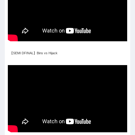
【SEMI DFINAL】Bins vs Hijack