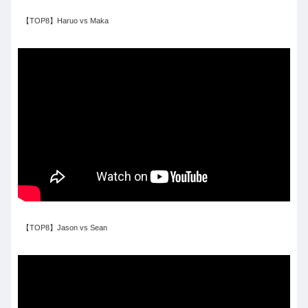
【TOP8】Haruo vs Maka
【TOP8】Jason vs Sean