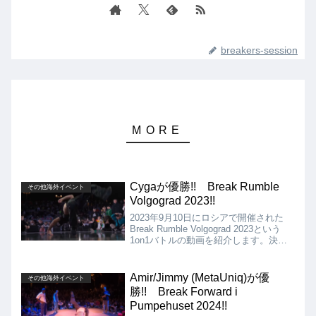
breakers-session
Cygaが優勝!! Break Rumble
その他海外イベント
Volgograd 2023!!
2023年9月10日にロシアで開催された
Break Rumble Volgograd 2023という
1on1バトルの動画を紹介します。決勝
は、Cyga vs Deniz!! タイブレイクと
なりましたが、見事Cygaが優勝しまし
た!!
Amir/Jimmy (MetaUniq)が優
その他海外イベント
勝!! Break Forward i
Pumpehuset 2024!!