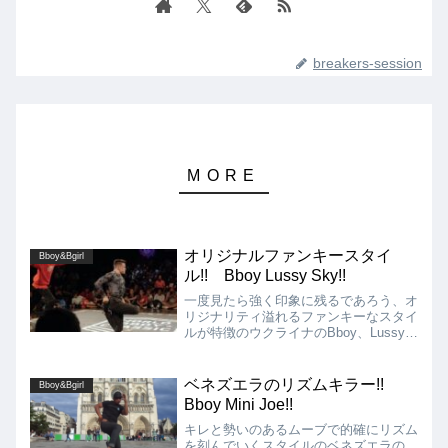
breakers-session
オリジナルファンキースタイ
Bboy&Bgirl
ル!! Bboy Lussy Sky!!
一度見たら強く印象に残るであろう、オ
リジナリティ溢れるファンキーなスタイ
ルが特徴のウクライナのBboy、Lussy
Sky（NAVI、Black Market、Magic mad
men、Dream Team Ukraine）を紹介!!
ベネズエラのリズムキラー!!
Bboy&Bgirl
Bboy Mini Joe!!
キレと勢いのあるムーブで的確にリズム
を刻んでいくスタイルのベネズエラの