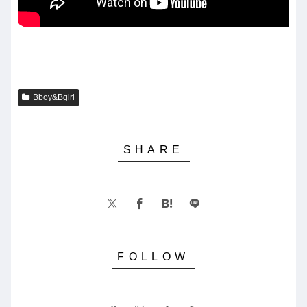
Bboy&Bgirl