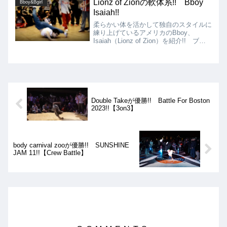
Lionz of Zionの軟体系!! Bboy
Bboy&Bgirl
Isaiah!!
柔らかい体を活かして独自のスタイルに
練り上げているアメリカのBboy、
Isaiah（Lionz of Zion）を紹介!! ブレ
イキンの基礎力自体が非常に高く、その
上でフットワークやパワームーブ、フロ
アムーブに非常に上手く軟体系ならでは
のムーブを取り入れており、普通ではで
きないような軌道のムーブを実現してい
ます!!
Double Takeが優勝!! Battle For Boston
2023!!【3on3】
body carnival zooが優勝!! SUNSHINE
JAM 11!!【Crew Battle】