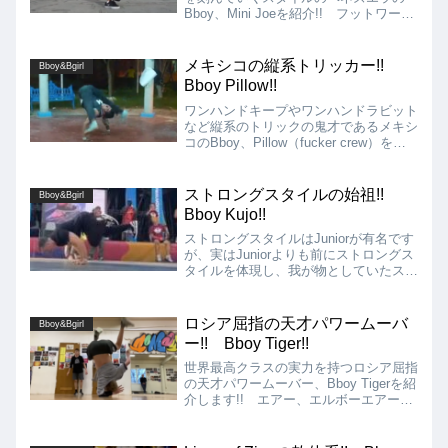
Bboy、Mini Joeを紹介!! フットワーク
中心に構成されたスタイルながら、身体
能力の高さを活かして、ウインドミルか
らのエアートラックスの連発やスピン系
メキシコの縦系トリッカー!!
Bboy&Bgirl
ムーブもサラッとこなします!!
Bboy Pillow!!
ワンハンドキープやワンハンドラビット
など縦系のトリックの鬼才であるメキシ
コのBboy、Pillow（fucker crew）を紹
介します!! ワンハンドキープ、ワンハ
ンドラビット、エアチェアーラビットを
使いこなす他、シグネチャームーブでラ
ストロングスタイルの始祖!!
Bboy&Bgirl
ビットの間に強烈に体を折りたたんだ状
Bboy Kujo!!
態のハローバックを挟み込みます!!
ストロングスタイルはJuniorが有名です
が、実はJuniorよりも前にストロングス
タイルを体現し、我が物としていたスト
ロングスタイルの始祖とも呼べる
Bboy、アメリカのKujo（Soul Control /
Ill Abilities）を紹介!!
ロシア屈指の天才パワームーバ
Bboy&Bgirl
ー!! Bboy Tiger!!
世界最高クラスの実力を持つロシア屈指
の天才パワームーバー、Bboy Tigerを紹
介します!! エアー、エルボーエアー、
1990、2000など上系のパワームーブを
得意としていますが、そのクオリティ
ー、レベルは尋常ではありません!!