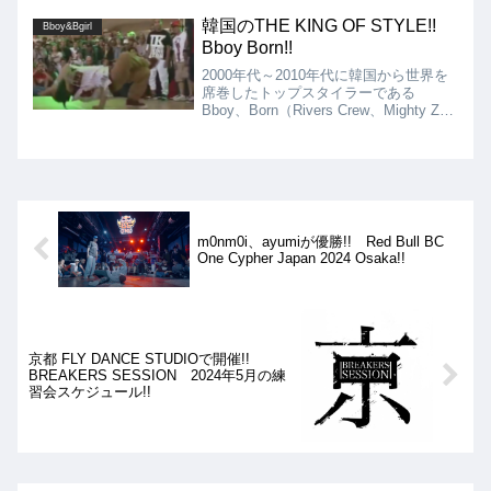
韓国のTHE KING OF STYLE!!
Bboy&Bgirl
Bboy Born!!
2000年代～2010年代に韓国から世界を
席巻したトップスタイラーである
Bboy、Born（Rivers Crew、Mighty Zulu
Kingz、Ready To Rock）を紹介しま
す!! Bornは、韓国ブレイキンシーンの
レジェンドの1人で、卓越したスタイラ
ーとして知られています!!
m0nm0i、ayumiが優勝!! Red Bull BC
One Cypher Japan 2024 Osaka!!
京都 FLY DANCE STUDIOで開催!!
BREAKERS SESSION 2024年5月の練
習会スケジュール!!