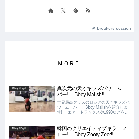
breakers-session
異次元の天才キッズパワームー
Bboy&Bgirl
バー!! Bboy Malish!!
世界最高クラスのロシアの天才キッズパ
ワームーバー、Bboy Malishを紹介しま
す!! エアートラックスや1990などを中
心とした上系のパワームーブを得意とし
ていますが、そのレベルの高さは、もは
や異次元です!!
韓国のクリエイティブキラーフ
Bboy&Bgirl
ロー!! Bboy Zooty Zoot!!