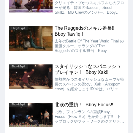
クリエイティブかつスキルフルなのフロ
ーが光る、韓国のBaseus、Seoul
Skillz、MB Crewのメンバー、Bboy
Zooty Zootを紹介!! シグネチャームー
ブも多く、2016年にはBC One韓国予選
で優勝するほどの実力者!!
The Ruggedsのスキル番長!!
Bboy&Bgirl
Bboy Tawfiq!!
去年のBattle Of The Year World Final の
優勝クルー、オランダの”The
Ruggeds”のスキル担当、Bboy
Tawfiq!! 肩、肘、エアーチェアーを使
ったパワームーブ、トリック＆コンボを
得意としています!!
スタイリッシュなスパニッシュ
Bboy&Bgirl
ブレイキン!! Bboy Xak!!
情熱的かつスタイリッシュなムーブが特
長のスペインのBboy、Xak（Arcopom
crew）を紹介します!!Xakは、バリエー
ションの豊富なスタイルムーブに加え
て、要所要所でフリーズやパワームー
ブ、オリジナルのシグネチャームーブを
北欧の重鎮!! Bboy Focus!!
Bboy&Bgirl
アクセン...
北欧、フィンランドの重鎮Bboy、
Focus（Flow Mo）を紹介します!! ト
ップロックやフットワークのクオリティ
ーは高く、非常に安定感のある力強いス
テップ、フロアムーブが強みです!!