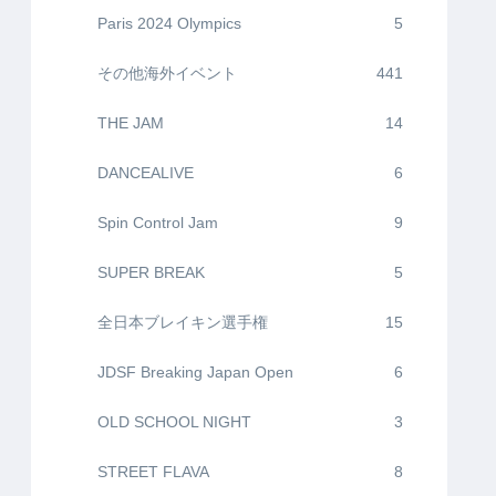
Paris 2024 Olympics
5
その他海外イベント
441
THE JAM
14
DANCEALIVE
6
Spin Control Jam
9
SUPER BREAK
5
全日本ブレイキン選手権
15
JDSF Breaking Japan Open
6
OLD SCHOOL NIGHT
3
STREET FLAVA
8