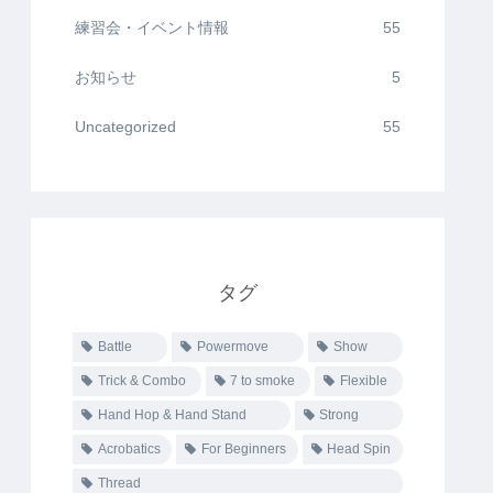
練習会・イベント情報
55
お知らせ
5
Uncategorized
55
タグ
Battle
Powermove
Show
Trick & Combo
7 to smoke
Flexible
Hand Hop & Hand Stand
Strong
Acrobatics
For Beginners
Head Spin
Thread