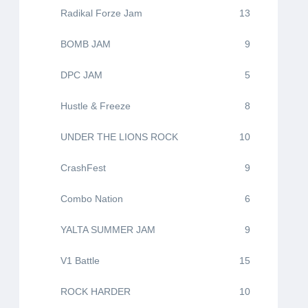
Radikal Forze Jam
13
BOMB JAM
9
DPC JAM
5
Hustle & Freeze
8
UNDER THE LIONS ROCK
10
CrashFest
9
Combo Nation
6
YALTA SUMMER JAM
9
V1 Battle
15
ROCK HARDER
10