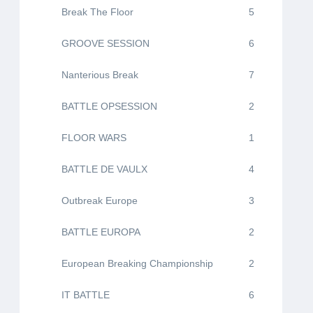
Break The Floor
5
GROOVE SESSION
6
Nanterious Break
7
BATTLE OPSESSION
2
FLOOR WARS
1
BATTLE DE VAULX
4
Outbreak Europe
3
BATTLE EUROPA
2
European Breaking Championship
2
IT BATTLE
6