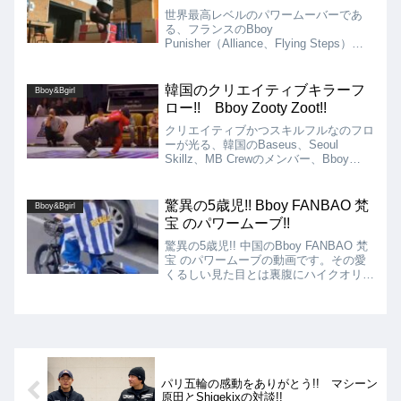
世界最高レベルのパワームーバーであ
る、フランスのBboy
Punisher（Alliance、Flying Steps）を
紹介!! 世界のパワームーバーを牽引し
てきたBboyで、彼がパワームーブのレ
ベルをネクストレベルに引き上げたとも
韓国のクリエイティブキラーフ
Bboy&Bgirl
言えます!!
ロー!! Bboy Zooty Zoot!!
クリエイティブかつスキルフルなのフロ
ーが光る、韓国のBaseus、Seoul
Skillz、MB Crewのメンバー、Bboy
Zooty Zootを紹介!! シグネチャームー
ブも多く、2016年にはBC One韓国予選
で優勝するほどの実力者!!
驚異の5歳児!! Bboy FANBAO 梵
Bboy&Bgirl
宝 のパワームーブ!!
驚異の5歳児!! 中国のBboy FANBAO 梵
宝 のパワームーブの動画です。その愛
くるしい見た目とは裏腹にハイクオリテ
ィーなパワーを繰り出す5歳児の
FANBAO君。トーマスの後ろの時の腰
の高さも素晴らしいの一言です！
パリ五輪の感動をありがとう!! マシーン
原田とShigekixの対談!!