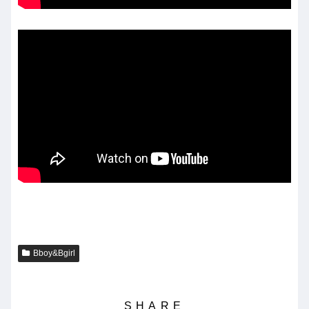
Bboy&Bgirl