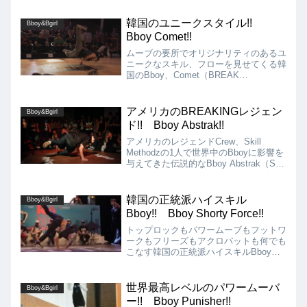
韓国のユニークスタイル!!
Bboy&Bgirl
Bboy Comet!!
ムーブの要所でオリジナリティのあるユ
ニークなスキル、フローを見せてくる韓
国のBboy、Comet（BREAK
AMBITION、The Heima）を紹介!!
2022年にはRed Bull BC One Korea
Cypherを優勝する程の実力者です!!
アメリカのBREAKINGレジェン
Bboy&Bgirl
ド!! Bboy Abstrak!!
アメリカのレジェンドCrew、Skill
Methodzの1人で世界中のBboyに影響を
与えてきた伝説的なBboy Abstrak（Skill
Methodz）を紹介!! Abstrakはオールド
スクールのドープなスタイルを軸にした
フットワーク、フロアムーブがメインの
韓国の正統派ハイスキル
Bboy&Bgirl
Bboyです!!
Bboy!! Bboy Shorty Force!!
トップロックもパワームーブもフットワ
ークもフリーズもアクロバットも何でも
こなす韓国の正統派ハイスキルBboy、
Shorty Force（Drifterz Crew、One Way
Crew、Juice Crew、Seoul Skillz、
Leadmos）を紹介!!
世界最高レベルのパワームーバ
Bboy&Bgirl
ー!! Bboy Punisher!!