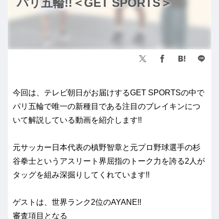
パリ五輪!!＜GET SPORTS＞
今回は、テレビ朝日がお届けするGET SPORTSの中で
パリ五輪で唯一の新種目である注目のブレイキンにつ
いて解説している動画を紹介します!!
元サッカー日本代表の槙野智章と元プロ野球選手の杉
谷拳士というアスリート界屈指のトーク力を誇る2人が
タッグを組み深掘りしてくれています!!
ゲストは、世界ランク2位のAYANE!!
審査項目となる