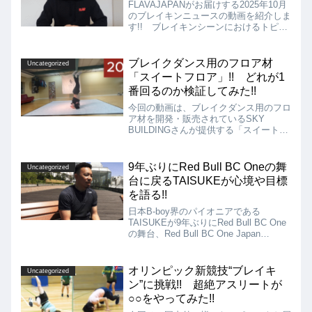
FLAVAJAPANがお届けする2025年10月
のブレイキンニュースの動画を紹介しま
す!! ブレイキンシーンにおけるトピッ
クやバトルの結果などをお届けしていま
す!! こちらを見るだけで、ブレイクダ
ンス界の主要な出来事がわかるようにな
ブレイクダンス用のフロア材
Uncategorized
るのではないでしょうか!!
「スイートフロア」!! どれが1
番回るのか検証してみた!!
今回の動画は、ブレイクダンス用のフロ
ア材を開発・販売されているSKY
BUILDINGさんが提供する「スイートフ
ロア」という商材について、どれが結局
1番回るのか、というのをニッキーKス
タジオ協力の元、ガチ検証したという動
9年ぶりにRed Bull BC Oneの舞
Uncategorized
画をご紹介!!
台に戻るTAISUKEが心境や目標
を語る!!
日本B-boy界のパイオニアである
TAISUKEが9年ぶりにRed Bull BC One
の舞台、Red Bull BC One Japan
Cypherにワイルドカードとして出場
し、復帰することが報じられていま
す!! TAISUKE自身が、その心境や目標
オリンピック新競技“ブレイキ
Uncategorized
について語ってくれている動画を紹介し
ン”に挑戦!! 超絶アスリートが
ます!!
○○をやってみた!!