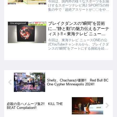
今回は、国内外の様々なスポーツをお届
けするスポーツテレビ局J SPORTSの特
集の中で「超絶アスリートが〇〇をやっ
てみた」というものに、この夏のパリオ
リンピックの新競技「ブレイキン」が取
り上げられていましたので、その動画を
ブレイクダンスの“瞬間”を芸術
Uncategorized
紹介します!!
に…“静と動”の魅力伝えるアーテ
ィスト!!＜東海テレビ ニュース
ONE＞
今回は、東海テレビ ニュースONEの公
式YouTubeチャンネルから、ブレイクダ
ンスの“瞬間”をアートにする挑戦を続け
ているBboyの動画を紹介します!! 唯一
無二の現代アートで、ブレイキンの可能
性を広げている素晴らしい表現活動だと
思いました!!
Shellz、Chacharaが優勝!! Red Bull BC
One Cypher Minneapolis 2024!!
必殺の音ハメムーブ集2!! KILL THE
BEAT Compilation!!