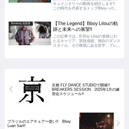
キュメンタリーの動画を紹介します!!
この時代を代表するトップBboyへのイ
ンタビューによって構成されており、当
時のBREAKINのシーンがよくわかる非
常に素晴らしい映像作品となっていま
【The Legend】Bboy Lilouの軌
Breaking 知恵袋
す!!
跡と未来への展望!!
この記事では、B-Boy Lilouの多岐にわ
たるキャリア、競技成績、独自のダンス
スタイル、その根底にある哲学、ブレイ
キン文化に与えた顕著な影響、そして現
在の活動と未来への展望を深く掘り下げ
ていきます!!
京都 FLY DANCE STUDIOで開催!!
BREAKERS SESSION 2025年1月の練
習会スケジュール!!
ブラジルのエアチェアー使い!! Bboy
Luan San!!