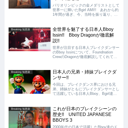
パリオリンピックの金メダリストとして
世界一に輝いたBgirl AMI!! あれから約
1年間が過ぎ、今、当時を振り返り、輝
かしい栄光の裏側の過酷なまでの実態を
語ってくれているKUROOBI SQUADさ
んの動画を紹介します!!
全世界を魅了する日本人Bboy
Breaking 知恵袋
Issin!! Bboy Dragonが徹底解
説!!
世界が注目する日本人ブレイクダンサー
のBboy Issinについて、Foundnation
CrewのDragonが徹底解説してくれてい
る動画を紹介!! Dragon曰く、Issinを一
言で表すと、「ファンタジスタ」である
と表現!! 毎回何をしてくれるのだろう
日本人の兄弟・姉妹ブレイクダ
Breaking 知恵袋
と期待、応援してしまう少年漫画の主人
ンサー!!
公のようだと言われています!!
今回は、ブレイクダンス界における兄
弟、姉妹がともにブレイクダンサーとし
て活躍している日本人Bboy、Bgirl達を
紹介!! 身近な存在だけに、教え合った
り、アドバイスをし合ったりなどプラス
の面も大きいのではないかと思います!!
これが日本のブレイクシーンの
Breaking 知恵袋
歴史!! UNITED JAPANESE
BBOYS 3
2000年代の日本で活躍したBboy達のド