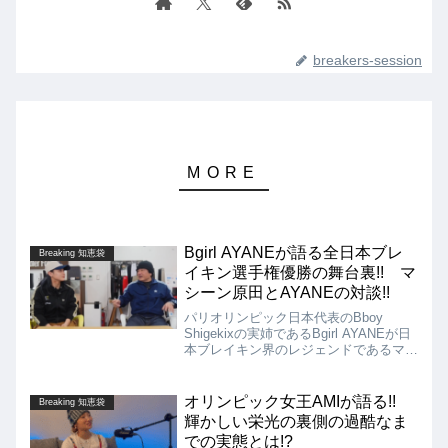
breakers-session
Bgirl AYANEが語る全日本ブレ
Breaking 知恵袋
イキン選手権優勝の舞台裏!! マ
シーン原田とAYANEの対談!!
パリオリンピック日本代表のBboy
Shigekixの実姉であるBgirl AYANEが日
本ブレイキン界のレジェンドであるマシ
ーン原田と対談!! 先日行われた全日本
ブレイキン選手権で姉弟揃ってダブル優
勝をしたその裏側について語っている動
オリンピック女王AMIが語る!!
Breaking 知恵袋
画を紹介します!!
輝かしい栄光の裏側の過酷なま
での実態とは!?