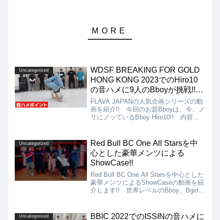
WDSF BREAKING FOR GOLD
Uncategorized
HONG KONG 2023でのHiro10
の音ハメに9人のBboyが挑戦!!
【FLAVA JAPAN】
FLAVA JAPANの人気企画シリーズの動
画を紹介!! 今回のお題Bboyは、今、ノ
リにノッているBboy Hiro10!! 内容
は、WDSF BREAKING FOR GOLD
HONG KONG 2023でHiro10が見せた、
ハイスキルな音ハメを超えるムーブに9
Red Bull BC One All Starsを中
Uncategorized
人のBboyが挑戦するというもの!!
心とした豪華メンツによる
ShowCase!!
Red Bull BC One All Starsを中心とした
豪華メンツによるShowCaseの動画を紹
介します!! 世界レベルのBboy、Bgirlだ
けにソロ回しだけでも全く問題なくショ
ーケースとして見応えあるものとなって
います!!
BBIC 2022でのISSINの音ハメに
Uncategorized