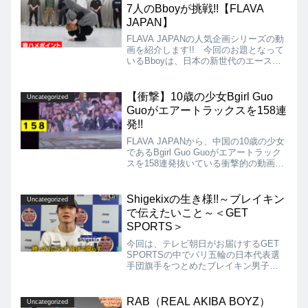
7人のBboyが挑戦!!【FLAVA
JAPAN】
FLAVA JAPANの人気企画シリーズの動
画を紹介します!! 今回のお題となって
いるBboyは、日本の新世代のエース、
日本の宝、Bboy ISSIN!! 内容は、
BBIC 2022でISSINが見せた、内容の濃
いハイスキルな音ハメを超えるムーブに
【衝撃】10歳の少女Bgirl Guo
Uncategorized
7人のBboyが挑戦するというもの!!
Guoがエアートラックスを158連
発!!
FLAVA JAPANから、中国の10歳の少女
であるBgirl Guo Guoがエアートラック
スを158連発抜いている衝撃的の動画を
紹介します!! 「10歳の」「Bgirl」が、
158連発しているのですから、開いた口
が塞がりません。。笑
Shigekixの生き様!!～ブレイキン
Uncategorized
で伝えたいこと～＜GET
SPORTS＞
今回は、テレビ朝日がお届けするGET
SPORTSの中でパリ五輪の日本代表選
手団旗手をつとめたブレイキン男子
Shigekixこと半井重幸のパリ五輪後から
11月に開催されたRed Bull BC One
World Final TOKYO 2025までの歩みに
RAB（REAL AKIBA BOYZ）
Uncategorized