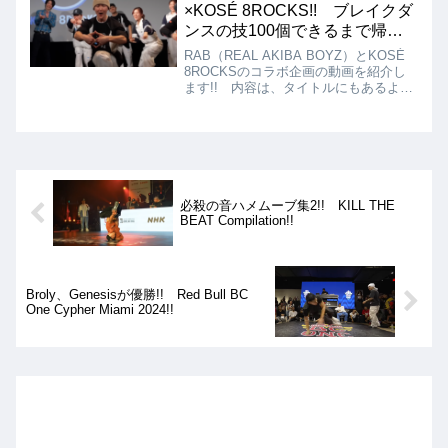
密着取材している動画を紹介します!!
×KOSÉ 8ROCKS!! ブレイクダ
ンスの技100個できるまで帰れ
ません!!
RAB（REAL AKIBA BOYZ）とKOSÉ
8ROCKSのコラボ企画の動画を紹介し
ます!! 内容は、タイトルにもあるよう
に、RAB（REAL AKIBA BOYZ）と
KOSÉ 8ROCKSのメンバーでブレイク
ダンスの技100個に挑戦するというも
の!!
必殺の音ハメムーブ集2!! KILL THE
BEAT Compilation!!
Broly、Genesisが優勝!! Red Bull BC
One Cypher Miami 2024!!