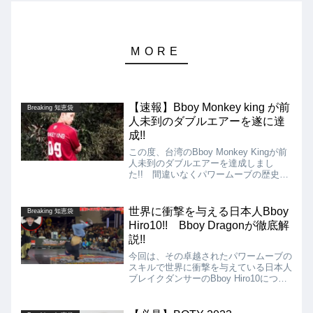
【速報】Bboy Monkey king が前
Breaking 知恵袋
人未到のダブルエアーを遂に達
成!!
この度、台湾のBboy Monkey Kingが前
人未到のダブルエアーを達成しまし
た!! 間違いなくパワームーブの歴史が
塗り替えられ、新たな次元に突入した瞬
間です!!
世界に衝撃を与える日本人Bboy
Breaking 知恵袋
Hiro10!! Bboy Dragonが徹底解
説!!
今回は、その卓越されたパワームーブの
スキルで世界に衝撃を与えている日本人
ブレイクダンサーのBboy Hiro10につい
て、Foundnation CrewのDragonが徹底
解説してくれている動画を紹介します!!