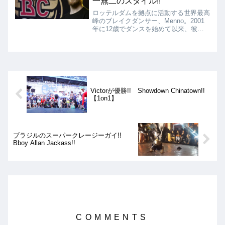
一無二のスタイル!!
ロッテルダムを拠点に活動する世界最高
峰のブレイクダンサー、Menno。2001
年に12歳でダンスを始めて以来、彼の
キャリアは20年以上にわたり、多くの
ダンサーがキャリアのピークを短期間で
終える中で、長期にわたるシーンへの献
身と進化を体現してきた。その背後にあ
る深い哲学、ブレイキン文化全体に与え
た永続的な影響について考察します。
Victorが優勝!! Showdown Chinatown!!
【1on1】
ブラジルのスーパークレージーガイ!!
Bboy Allan Jackass!!