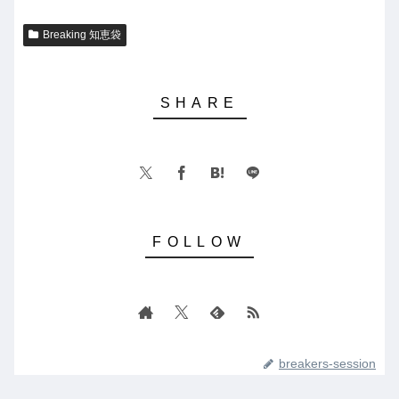
Breaking 知恵袋
breakers-session