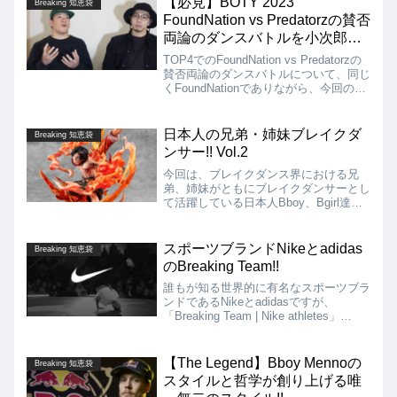
【必見】BOTY 2023
Breaking 知恵袋
FoundNation vs Predatorzの賛否
両論のダンスバトルを小次郎が
解説!!
TOP4でのFoundNation vs Predatorzの
賛否両論のダンスバトルについて、同じ
くFoundNationでありながら、今回のシ
ョー、バトルには出ていなかった小次郎
が、贔屓目なしに冷静にわかりやすく解
説してくれています!!
日本人の兄弟・姉妹ブレイクダ
Breaking 知恵袋
ンサー!! Vol.2
今回は、ブレイクダンス界における兄
弟、姉妹がともにブレイクダンサーとし
て活躍している日本人Bboy、Bgirl達を
紹介する動画をFLAVAJAPANからお届
けします!! ナビゲーターは、FOUND
NATIONのDRAGON（兄） &
スポーツブランドNikeとadidas
Breaking 知恵袋
DOVERMAN（弟）です!!
のBreaking Team!!
誰もが知る世界的に有名なスポーツブラ
ンドであるNikeとadidasですが、
「Breaking Team | Nike athletes」
「Breaking Team | adidas athletes」と
して、両スポーツブランドのBreaking
Teamのトレーラー動画が公開されてい
【The Legend】Bboy Mennoの
Breaking 知恵袋
ましたので紹介します!!
スタイルと哲学が創り上げる唯